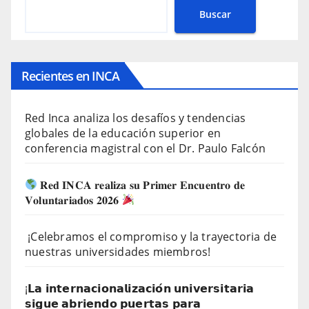
Buscar
Recientes en INCA
Red Inca analiza los desafíos y tendencias
globales de la educación superior en
conferencia magistral con el Dr. Paulo Falcón
𝐑𝐞𝐝 𝐈𝐍𝐂𝐀 𝐫𝐞𝐚𝐥𝐢𝐳𝐚 𝐬𝐮 𝐏𝐫𝐢𝐦𝐞𝐫 𝐄𝐧𝐜𝐮𝐞𝐧𝐭𝐫𝐨 𝐝𝐞
𝐕𝐨𝐥𝐮𝐧𝐭𝐚𝐫𝐢𝐚𝐝𝐨𝐬 𝟐𝟎𝟐𝟔
¡Celebramos el compromiso y la trayectoria de
nuestras universidades miembros!
¡𝗟𝗮 𝗶𝗻𝘁𝗲𝗿𝗻𝗮𝗰𝗶𝗼𝗻𝗮𝗹𝗶𝘇𝗮𝗰𝗶𝗼́𝗻 𝘂𝗻𝗶𝘃𝗲𝗿𝘀𝗶𝘁𝗮𝗿𝗶𝗮
𝘀𝗶𝗴𝘂𝗲 𝗮𝗯𝗿𝗶𝗲𝗻𝗱𝗼 𝗽𝘂𝗲𝗿𝘁𝗮𝘀 𝗽𝗮𝗿𝗮