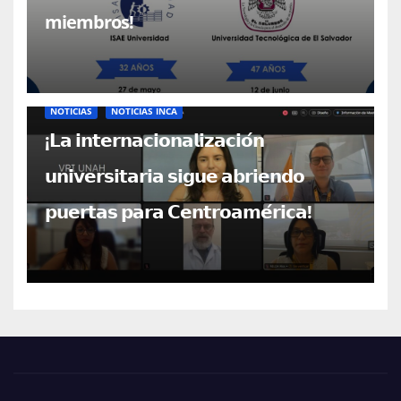
miembros!
NOTICIAS
NOTICIAS INCA
¡𝗟𝗮 𝗶𝗻𝘁𝗲𝗿𝗻𝗮𝗰𝗶𝗼𝗻𝗮𝗹𝗶𝘇𝗮𝗰𝗶𝗼́𝗻
𝘂𝗻𝗶𝘃𝗲𝗿𝘀𝗶𝘁𝗮𝗿𝗶𝗮 𝘀𝗶𝗴𝘂𝗲 𝗮𝗯𝗿𝗶𝗲𝗻𝗱𝗼
𝗽𝘂𝗲𝗿𝘁𝗮𝘀 𝗽𝗮𝗿𝗮 𝗖𝗲𝗻𝘁𝗿𝗼𝗮𝗺𝗲́𝗿𝗶𝗰𝗮!