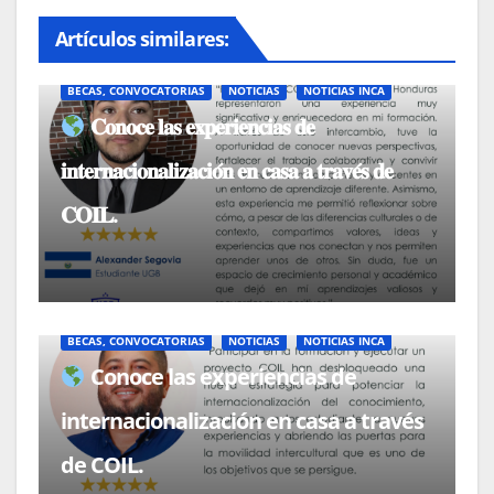
Artículos similares:
BECAS, CONVOCATORIAS
NOTICIAS
NOTICIAS INCA
𝐂𝐨𝐧𝐨𝐜𝐞 𝐥𝐚𝐬 𝐞𝐱𝐩𝐞𝐫𝐢𝐞𝐧𝐜𝐢𝐚𝐬 𝐝𝐞
𝐢𝐧𝐭𝐞𝐫𝐧𝐚𝐜𝐢𝐨𝐧𝐚𝐥𝐢𝐳𝐚𝐜𝐢𝐨́𝐧 𝐞𝐧 𝐜𝐚𝐬𝐚 𝐚 𝐭𝐫𝐚𝐯𝐞́𝐬 𝐝𝐞
𝐂𝐎𝐈𝐋.
BECAS, CONVOCATORIAS
NOTICIAS
NOTICIAS INCA
Conoce las experiencias de
internacionalización en casa a través
de COIL.