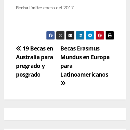
Fecha límite:
enero del 2017
Navegación
19 Becas en
Becas Erasmus
Australia para
Mundus en Europa
de
pregrado y
para
entradas
posgrado
Latinoamericanos