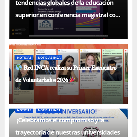
tendencias globales de la educación
superior en conferencia magistral con
el Dr. Paulo Falcón
NOTICIAS
NOTICIAS INCA
𝐑𝐞𝐝 𝐈𝐍𝐂𝐀 𝐫𝐞𝐚𝐥𝐢𝐳𝐚 𝐬𝐮 𝐏𝐫𝐢𝐦𝐞𝐫 𝐄𝐧𝐜𝐮𝐞𝐧𝐭𝐫𝐨
𝐝𝐞 𝐕𝐨𝐥𝐮𝐧𝐭𝐚𝐫𝐢𝐚𝐝𝐨𝐬 𝟐𝟎𝟐𝟔
NOTICIAS
NOTICIAS INCA
¡Celebramos el compromiso y la
trayectoria de nuestras universidades