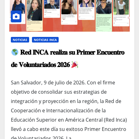
NOTICIAS
NOTICIAS INCA
𝐑𝐞𝐝 𝐈𝐍𝐂𝐀 𝐫𝐞𝐚𝐥𝐢𝐳𝐚 𝐬𝐮 𝐏𝐫𝐢𝐦𝐞𝐫 𝐄𝐧𝐜𝐮𝐞𝐧𝐭𝐫𝐨
𝐝𝐞 𝐕𝐨𝐥𝐮𝐧𝐭𝐚𝐫𝐢𝐚𝐝𝐨𝐬 𝟐𝟎𝟐𝟔
San Salvador, 9 de julio de 2026. Con el firme
objetivo de consolidar sus estrategias de
integración y proyección en la región, la Red de
Cooperación e Internacionalización de la
Educación Superior en América Central (Red Inca)
llevó a cabo este día su exitoso Primer Encuentro
de Voluntariados 2026. La…