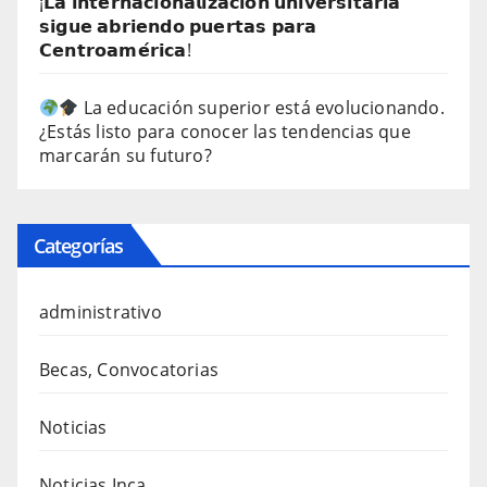
¡𝗟𝗮 𝗶𝗻𝘁𝗲𝗿𝗻𝗮𝗰𝗶𝗼𝗻𝗮𝗹𝗶𝘇𝗮𝗰𝗶𝗼́𝗻 𝘂𝗻𝗶𝘃𝗲𝗿𝘀𝗶𝘁𝗮𝗿𝗶𝗮
𝘀𝗶𝗴𝘂𝗲 𝗮𝗯𝗿𝗶𝗲𝗻𝗱𝗼 𝗽𝘂𝗲𝗿𝘁𝗮𝘀 𝗽𝗮𝗿𝗮
𝗖𝗲𝗻𝘁𝗿𝗼𝗮𝗺𝗲́𝗿𝗶𝗰𝗮!
La educación superior está evolucionando.
¿Estás listo para conocer las tendencias que
marcarán su futuro?
Categorías
administrativo
Becas, Convocatorias
Noticias
Noticias Inca