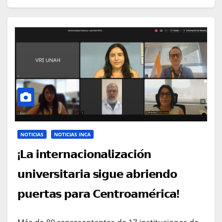
NOTICIAS
NOTICIAS INCA
¡𝗟𝗮 𝗶𝗻𝘁𝗲𝗿𝗻𝗮𝗰𝗶𝗼𝗻𝗮𝗹𝗶𝘇𝗮𝗰𝗶𝗼́𝗻
𝘂𝗻𝗶𝘃𝗲𝗿𝘀𝗶𝘁𝗮𝗿𝗶𝗮 𝘀𝗶𝗴𝘂𝗲 𝗮𝗯𝗿𝗶𝗲𝗻𝗱𝗼
𝗽𝘂𝗲𝗿𝘁𝗮𝘀 𝗽𝗮𝗿𝗮 𝗖𝗲𝗻𝘁𝗿𝗼𝗮𝗺𝗲́𝗿𝗶𝗰𝗮!