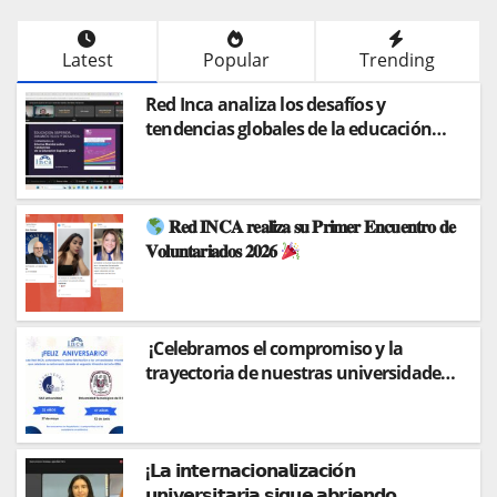
Latest
Popular
Trending
Red Inca analiza los desafíos y
tendencias globales de la educación
superior en conferencia magistral con
el Dr. Paulo Falcón
𝐑𝐞𝐝 𝐈𝐍𝐂𝐀 𝐫𝐞𝐚𝐥𝐢𝐳𝐚 𝐬𝐮 𝐏𝐫𝐢𝐦𝐞𝐫 𝐄𝐧𝐜𝐮𝐞𝐧𝐭𝐫𝐨 𝐝𝐞
𝐕𝐨𝐥𝐮𝐧𝐭𝐚𝐫𝐢𝐚𝐝𝐨𝐬 𝟐𝟎𝟐𝟔
¡Celebramos el compromiso y la
trayectoria de nuestras universidades
miembros!
¡𝗟𝗮 𝗶𝗻𝘁𝗲𝗿𝗻𝗮𝗰𝗶𝗼𝗻𝗮𝗹𝗶𝘇𝗮𝗰𝗶𝗼́𝗻
𝘂𝗻𝗶𝘃𝗲𝗿𝘀𝗶𝘁𝗮𝗿𝗶𝗮 𝘀𝗶𝗴𝘂𝗲 𝗮𝗯𝗿𝗶𝗲𝗻𝗱𝗼