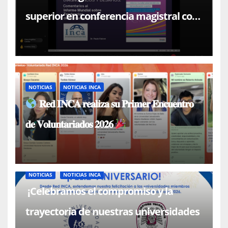
superior en conferencia magistral con
el Dr. Paulo Falcón
NOTICIAS
NOTICIAS INCA
𝐑𝐞𝐝 𝐈𝐍𝐂𝐀 𝐫𝐞𝐚𝐥𝐢𝐳𝐚 𝐬𝐮 𝐏𝐫𝐢𝐦𝐞𝐫 𝐄𝐧𝐜𝐮𝐞𝐧𝐭𝐫𝐨
𝐝𝐞 𝐕𝐨𝐥𝐮𝐧𝐭𝐚𝐫𝐢𝐚𝐝𝐨𝐬 𝟐𝟎𝟐𝟔
NOTICIAS
NOTICIAS INCA
¡Celebramos el compromiso y la
trayectoria de nuestras universidades