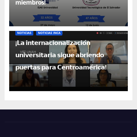
miembros!
NOTICIAS
NOTICIAS INCA
¡𝗟𝗮 𝗶𝗻𝘁𝗲𝗿𝗻𝗮𝗰𝗶𝗼𝗻𝗮𝗹𝗶𝘇𝗮𝗰𝗶𝗼́𝗻
𝘂𝗻𝗶𝘃𝗲𝗿𝘀𝗶𝘁𝗮𝗿𝗶𝗮 𝘀𝗶𝗴𝘂𝗲 𝗮𝗯𝗿𝗶𝗲𝗻𝗱𝗼
𝗽𝘂𝗲𝗿𝘁𝗮𝘀 𝗽𝗮𝗿𝗮 𝗖𝗲𝗻𝘁𝗿𝗼𝗮𝗺𝗲́𝗿𝗶𝗰𝗮!