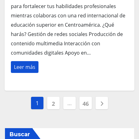
para fortalecer tus habilidades profesionales
mientras colaboras con una red internacional de
educación superior en Centroamérica. ¿Qué
harás? Gestión de redes sociales Producción de
contenido multimedia Interacción con
comunidades digitales Apoyo en…
Leer más
Paginación
1
…
2
46
de
entradas
Buscar