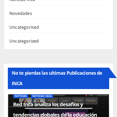
Novedades
Uncategorised
Uncategorized
No te pierdas las ultimas Publicaciones de
INCA
NOTICIAS
NOTICIAS INCA
Red Inca analiza los desafíos y
tendencias globales de la educación