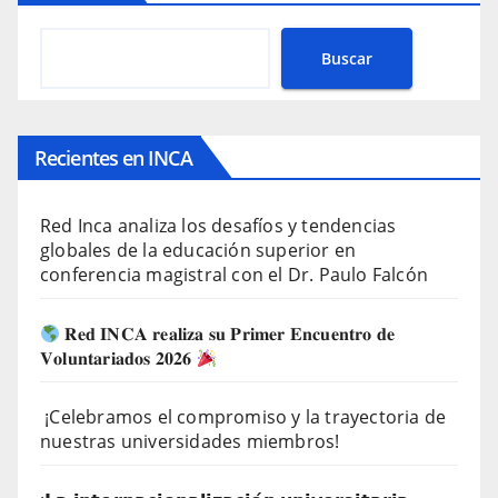
Buscar
Recientes en INCA
Red Inca analiza los desafíos y tendencias
globales de la educación superior en
conferencia magistral con el Dr. Paulo Falcón
𝐑𝐞𝐝 𝐈𝐍𝐂𝐀 𝐫𝐞𝐚𝐥𝐢𝐳𝐚 𝐬𝐮 𝐏𝐫𝐢𝐦𝐞𝐫 𝐄𝐧𝐜𝐮𝐞𝐧𝐭𝐫𝐨 𝐝𝐞
𝐕𝐨𝐥𝐮𝐧𝐭𝐚𝐫𝐢𝐚𝐝𝐨𝐬 𝟐𝟎𝟐𝟔
¡Celebramos el compromiso y la trayectoria de
nuestras universidades miembros!