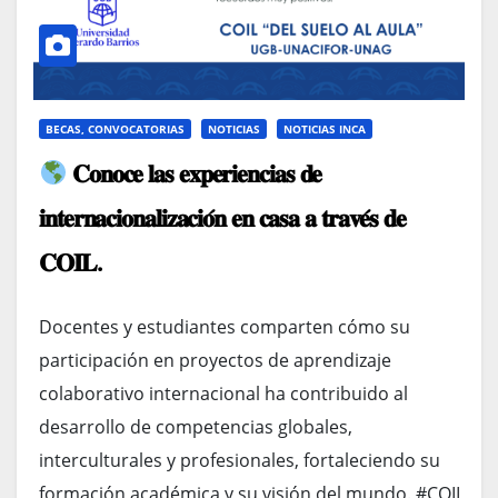
BECAS, CONVOCATORIAS
NOTICIAS
NOTICIAS INCA
𝐂𝐨𝐧𝐨𝐜𝐞 𝐥𝐚𝐬 𝐞𝐱𝐩𝐞𝐫𝐢𝐞𝐧𝐜𝐢𝐚𝐬 𝐝𝐞
𝐢𝐧𝐭𝐞𝐫𝐧𝐚𝐜𝐢𝐨𝐧𝐚𝐥𝐢𝐳𝐚𝐜𝐢𝐨́𝐧 𝐞𝐧 𝐜𝐚𝐬𝐚 𝐚 𝐭𝐫𝐚𝐯𝐞́𝐬 𝐝𝐞
𝐂𝐎𝐈𝐋.
Docentes y estudiantes comparten cómo su
participación en proyectos de aprendizaje
colaborativo internacional ha contribuido al
desarrollo de competencias globales,
interculturales y profesionales, fortaleciendo su
formación académica y su visión del mundo. #COIL