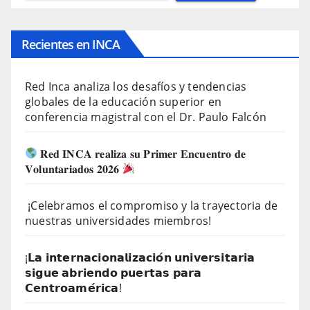
Recientes en INCA
Red Inca analiza los desafíos y tendencias
globales de la educación superior en
conferencia magistral con el Dr. Paulo Falcón
𝐑𝐞𝐝 𝐈𝐍𝐂𝐀 𝐫𝐞𝐚𝐥𝐢𝐳𝐚 𝐬𝐮 𝐏𝐫𝐢𝐦𝐞𝐫 𝐄𝐧𝐜𝐮𝐞𝐧𝐭𝐫𝐨 𝐝𝐞
𝐕𝐨𝐥𝐮𝐧𝐭𝐚𝐫𝐢𝐚𝐝𝐨𝐬 𝟐𝟎𝟐𝟔
¡Celebramos el compromiso y la trayectoria de
nuestras universidades miembros!
¡𝗟𝗮 𝗶𝗻𝘁𝗲𝗿𝗻𝗮𝗰𝗶𝗼𝗻𝗮𝗹𝗶𝘇𝗮𝗰𝗶𝗼́𝗻 𝘂𝗻𝗶𝘃𝗲𝗿𝘀𝗶𝘁𝗮𝗿𝗶𝗮
𝘀𝗶𝗴𝘂𝗲 𝗮𝗯𝗿𝗶𝗲𝗻𝗱𝗼 𝗽𝘂𝗲𝗿𝘁𝗮𝘀 𝗽𝗮𝗿𝗮
𝗖𝗲𝗻𝘁𝗿𝗼𝗮𝗺𝗲́𝗿𝗶𝗰𝗮!