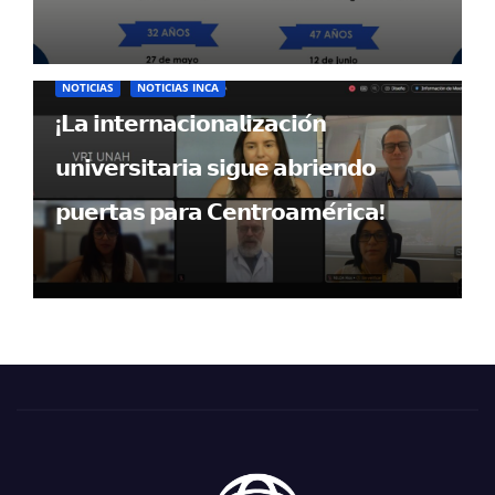
NOTICIAS
NOTICIAS INCA
¡𝗟𝗮 𝗶𝗻𝘁𝗲𝗿𝗻𝗮𝗰𝗶𝗼𝗻𝗮𝗹𝗶𝘇𝗮𝗰𝗶𝗼́𝗻
𝘂𝗻𝗶𝘃𝗲𝗿𝘀𝗶𝘁𝗮𝗿𝗶𝗮 𝘀𝗶𝗴𝘂𝗲 𝗮𝗯𝗿𝗶𝗲𝗻𝗱𝗼
𝗽𝘂𝗲𝗿𝘁𝗮𝘀 𝗽𝗮𝗿𝗮 𝗖𝗲𝗻𝘁𝗿𝗼𝗮𝗺𝗲́𝗿𝗶𝗰𝗮!