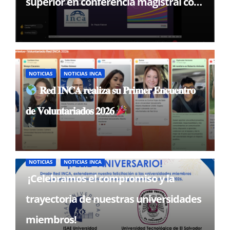
superior en conferencia magistral con
el Dr. Paulo Falcón
NOTICIAS
NOTICIAS INCA
𝐑𝐞𝐝 𝐈𝐍𝐂𝐀 𝐫𝐞𝐚𝐥𝐢𝐳𝐚 𝐬𝐮 𝐏𝐫𝐢𝐦𝐞𝐫 𝐄𝐧𝐜𝐮𝐞𝐧𝐭𝐫𝐨
𝐝𝐞 𝐕𝐨𝐥𝐮𝐧𝐭𝐚𝐫𝐢𝐚𝐝𝐨𝐬 𝟐𝟎𝟐𝟔
NOTICIAS
NOTICIAS INCA
¡Celebramos el compromiso y la
trayectoria de nuestras universidades
miembros!