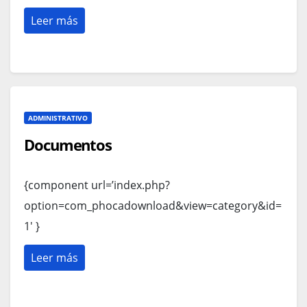
Leer más
ADMINISTRATIVO
Documentos
{component url=’index.php?
option=com_phocadownload&view=category&id=
1′ }
Leer más