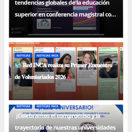
tendencias globales de la educación
superior en conferencia magistral con
el Dr. Paulo Falcón
NOTICIAS
NOTICIAS INCA
𝐑𝐞𝐝 𝐈𝐍𝐂𝐀 𝐫𝐞𝐚𝐥𝐢𝐳𝐚 𝐬𝐮 𝐏𝐫𝐢𝐦𝐞𝐫 𝐄𝐧𝐜𝐮𝐞𝐧𝐭𝐫𝐨
𝐝𝐞 𝐕𝐨𝐥𝐮𝐧𝐭𝐚𝐫𝐢𝐚𝐝𝐨𝐬 𝟐𝟎𝟐𝟔
NOTICIAS
NOTICIAS INCA
¡Celebramos el compromiso y la
trayectoria de nuestras universidades