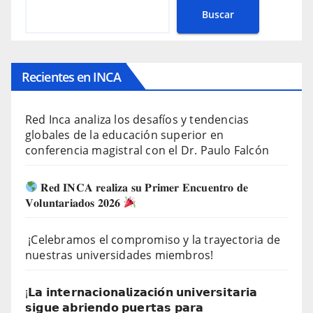
Buscar
Recientes en INCA
Red Inca analiza los desafíos y tendencias
globales de la educación superior en
conferencia magistral con el Dr. Paulo Falcón
𝐑𝐞𝐝 𝐈𝐍𝐂𝐀 𝐫𝐞𝐚𝐥𝐢𝐳𝐚 𝐬𝐮 𝐏𝐫𝐢𝐦𝐞𝐫 𝐄𝐧𝐜𝐮𝐞𝐧𝐭𝐫𝐨 𝐝𝐞
𝐕𝐨𝐥𝐮𝐧𝐭𝐚𝐫𝐢𝐚𝐝𝐨𝐬 𝟐𝟎𝟐𝟔
¡Celebramos el compromiso y la trayectoria de
nuestras universidades miembros!
¡𝗟𝗮 𝗶𝗻𝘁𝗲𝗿𝗻𝗮𝗰𝗶𝗼𝗻𝗮𝗹𝗶𝘇𝗮𝗰𝗶𝗼́𝗻 𝘂𝗻𝗶𝘃𝗲𝗿𝘀𝗶𝘁𝗮𝗿𝗶𝗮
𝘀𝗶𝗴𝘂𝗲 𝗮𝗯𝗿𝗶𝗲𝗻𝗱𝗼 𝗽𝘂𝗲𝗿𝘁𝗮𝘀 𝗽𝗮𝗿𝗮