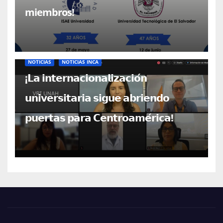
miembros!
NOTICIAS
NOTICIAS INCA
¡𝗟𝗮 𝗶𝗻𝘁𝗲𝗿𝗻𝗮𝗰𝗶𝗼𝗻𝗮𝗹𝗶𝘇𝗮𝗰𝗶𝗼́𝗻
𝘂𝗻𝗶𝘃𝗲𝗿𝘀𝗶𝘁𝗮𝗿𝗶𝗮 𝘀𝗶𝗴𝘂𝗲 𝗮𝗯𝗿𝗶𝗲𝗻𝗱𝗼
𝗽𝘂𝗲𝗿𝘁𝗮𝘀 𝗽𝗮𝗿𝗮 𝗖𝗲𝗻𝘁𝗿𝗼𝗮𝗺𝗲́𝗿𝗶𝗰𝗮!