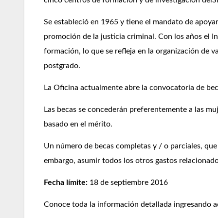
cinco centros de formación y de investigación del
S
Se estableció en 1965 y tiene el mandato de apoyar 
promoción de la justicia criminal. Con los
años
el I
formación, lo
que se
refleja en la organización de v
postgrado.
La Oficina actualmente abre la
convocatoria
de
bec
Las becas se concederán preferentemente a las muje
basado en el mérito.
Un número de becas completas y / o parciales, que 
embargo, asumir todos los otros gastos relacionado
Fecha límite:
18 de septiembre 2016
Conoce toda la información
detallada
ingresando a