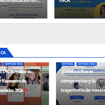
nacionalización en
INCA
a través de COIL.
NCA
S
NOTICIAS INCA
NOTICIAS
NOTICIAS INCA
 𝐈𝐍𝐂𝐀 𝐫𝐞𝐚𝐥𝐢𝐳𝐚 𝐬𝐮
¡Celebramos el
 𝐄𝐧𝐜𝐮𝐞𝐧𝐭𝐫𝐨 𝐝𝐞
compromiso y la
𝐚𝐫𝐢𝐚𝐝𝐨𝐬 𝟐𝟎𝟐𝟔
trayectoria de nuest
universidades miem