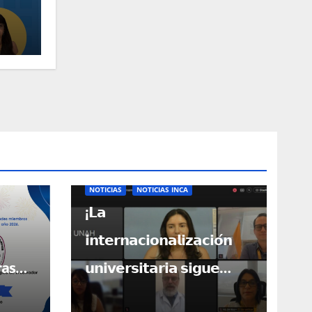
NOTICIAS
NOTICIAS INCA
¡𝗟𝗮
𝗶𝗻𝘁𝗲𝗿𝗻𝗮𝗰𝗶𝗼𝗻𝗮𝗹𝗶𝘇𝗮𝗰𝗶𝗼́𝗻
ras
𝘂𝗻𝗶𝘃𝗲𝗿𝘀𝗶𝘁𝗮𝗿𝗶𝗮 𝘀𝗶𝗴𝘂𝗲
bros!
𝗮𝗯𝗿𝗶𝗲𝗻𝗱𝗼 𝗽𝘂𝗲𝗿𝘁𝗮𝘀 𝗽𝗮𝗿𝗮