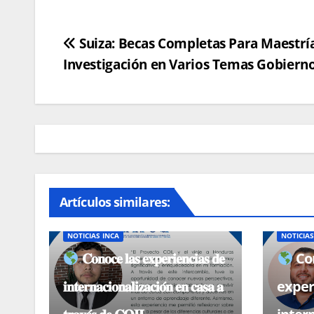
Navegación
Suiza: Becas Completas Para Maestrí
Investigación en Varios Temas Gobierno
de
entradas
Artículos similares:
BECAS, CONVOCATORIAS
NOTICIAS
BECAS, 
NOTICIAS INCA
NOTICIAS
𝐂𝐨𝐧𝐨𝐜𝐞 𝐥𝐚𝐬 𝐞𝐱𝐩𝐞𝐫𝐢𝐞𝐧𝐜𝐢𝐚𝐬 𝐝𝐞
Con
𝐢𝐧𝐭𝐞𝐫𝐧𝐚𝐜𝐢𝐨𝐧𝐚𝐥𝐢𝐳𝐚𝐜𝐢𝐨́𝐧 𝐞𝐧 𝐜𝐚𝐬𝐚 𝐚
exper