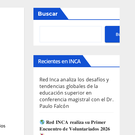
Buscar
Buscar
Recientes en INCA
Red Inca analiza los desafíos y
tendencias globales de la
educación superior en
conferencia magistral con el Dr.
Paulo Falcón
𝐑𝐞𝐝 𝐈𝐍𝐂𝐀 𝐫𝐞𝐚𝐥𝐢𝐳𝐚 𝐬𝐮 𝐏𝐫𝐢𝐦𝐞𝐫
los
𝐄𝐧𝐜𝐮𝐞𝐧𝐭𝐫𝐨 𝐝𝐞 𝐕𝐨𝐥𝐮𝐧𝐭𝐚𝐫𝐢𝐚𝐝𝐨𝐬 𝟐𝟎𝟐𝟔