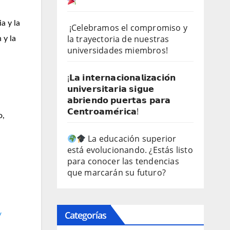
a y la
¡Celebramos el compromiso y
la trayectoria de nuestras
 y la
universidades miembros!
¡𝗟𝗮 𝗶𝗻𝘁𝗲𝗿𝗻𝗮𝗰𝗶𝗼𝗻𝗮𝗹𝗶𝘇𝗮𝗰𝗶𝗼́𝗻
𝘂𝗻𝗶𝘃𝗲𝗿𝘀𝗶𝘁𝗮𝗿𝗶𝗮 𝘀𝗶𝗴𝘂𝗲
𝗮𝗯𝗿𝗶𝗲𝗻𝗱𝗼 𝗽𝘂𝗲𝗿𝘁𝗮𝘀 𝗽𝗮𝗿𝗮
𝗖𝗲𝗻𝘁𝗿𝗼𝗮𝗺𝗲́𝗿𝗶𝗰𝗮!
o,
La educación superior
está evolucionando. ¿Estás listo
para conocer las tendencias
que marcarán su futuro?
Categorías
/