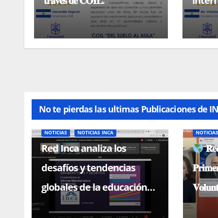
𝐭𝐫𝐚𝐯𝐞́𝐬 𝐝𝐞 𝐂𝐎𝐈𝐋.
inter
casa 
No te pierdas las ultimas Publicaciones de I
NOTICIAS
NOTICIAS INCA
NOTICIA
Red Inca analiza los
𝐑𝐞𝐝
desafíos y tendencias
𝐏𝐫𝐢𝐦𝐞
globales de la educación
𝐕𝐨𝐥𝐮𝐧
superior en conferencia