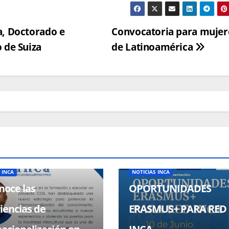
a, Doctorado e
Convocatoria para mujer
 de Suiza
de Latinoamérica
ADMINISTRATIVO
CONVOCATORIAS
NOTICIAS
BECAS, CONVOCATORIAS
NOTICIA
 INCA
NOTICIAS INCA
oce las
OPORTUNIDADES
iencias de
ERASMUS+ PARA RED