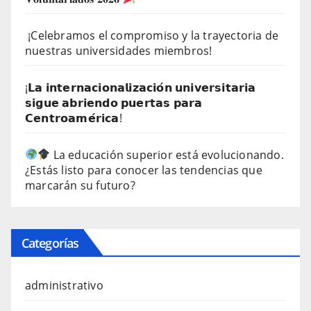
¡Celebramos el compromiso y la trayectoria de
nuestras universidades miembros!
¡𝗟𝗮 𝗶𝗻𝘁𝗲𝗿𝗻𝗮𝗰𝗶𝗼𝗻𝗮𝗹𝗶𝘇𝗮𝗰𝗶𝗼́𝗻 𝘂𝗻𝗶𝘃𝗲𝗿𝘀𝗶𝘁𝗮𝗿𝗶𝗮
𝘀𝗶𝗴𝘂𝗲 𝗮𝗯𝗿𝗶𝗲𝗻𝗱𝗼 𝗽𝘂𝗲𝗿𝘁𝗮𝘀 𝗽𝗮𝗿𝗮
𝗖𝗲𝗻𝘁𝗿𝗼𝗮𝗺𝗲́𝗿𝗶𝗰𝗮!
La educación superior está evolucionando.
¿Estás listo para conocer las tendencias que
marcarán su futuro?
Categorías
administrativo