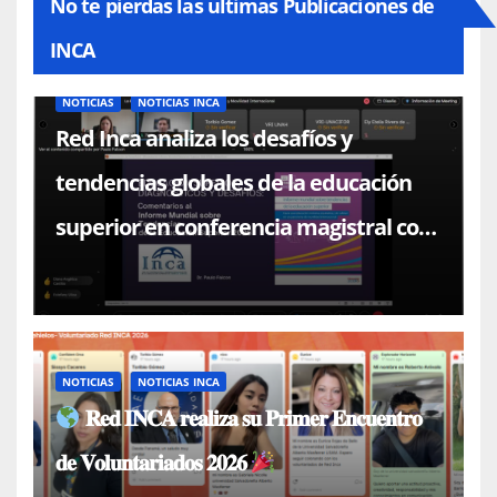
No te pierdas las ultimas Publicaciones de
INCA
NOTICIAS
NOTICIAS INCA
Red Inca analiza los desafíos y
tendencias globales de la educación
superior en conferencia magistral con
el Dr. Paulo Falcón
NOTICIAS
NOTICIAS INCA
𝐑𝐞𝐝 𝐈𝐍𝐂𝐀 𝐫𝐞𝐚𝐥𝐢𝐳𝐚 𝐬𝐮 𝐏𝐫𝐢𝐦𝐞𝐫 𝐄𝐧𝐜𝐮𝐞𝐧𝐭𝐫𝐨
𝐝𝐞 𝐕𝐨𝐥𝐮𝐧𝐭𝐚𝐫𝐢𝐚𝐝𝐨𝐬 𝟐𝟎𝟐𝟔