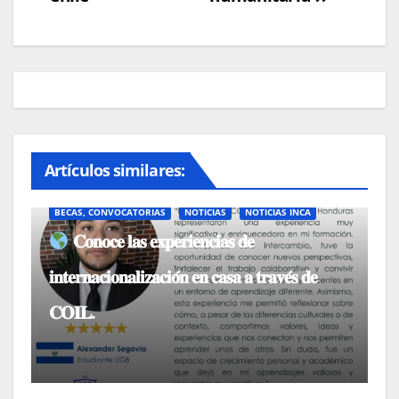
Artículos similares:
BECAS, CONVOCATORIAS
NOTICIAS
NOTICIAS INCA
𝐂𝐨𝐧𝐨𝐜𝐞 𝐥𝐚𝐬 𝐞𝐱𝐩𝐞𝐫𝐢𝐞𝐧𝐜𝐢𝐚𝐬 𝐝𝐞
𝐢𝐧𝐭𝐞𝐫𝐧𝐚𝐜𝐢𝐨𝐧𝐚𝐥𝐢𝐳𝐚𝐜𝐢𝐨́𝐧 𝐞𝐧 𝐜𝐚𝐬𝐚 𝐚 𝐭𝐫𝐚𝐯𝐞́𝐬 𝐝𝐞
𝐂𝐎𝐈𝐋.