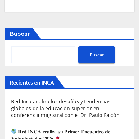
Buscar
Buscar
Recientes en INCA
Red Inca analiza los desafíos y tendencias
globales de la educación superior en
conferencia magistral con el Dr. Paulo Falcón
𝐑𝐞𝐝 𝐈𝐍𝐂𝐀 𝐫𝐞𝐚𝐥𝐢𝐳𝐚 𝐬𝐮 𝐏𝐫𝐢𝐦𝐞𝐫 𝐄𝐧𝐜𝐮𝐞𝐧𝐭𝐫𝐨 𝐝𝐞
𝐕𝐨𝐥𝐮𝐧𝐭𝐚𝐫𝐢𝐚𝐝𝐨𝐬 𝟐𝟎𝟐𝟔