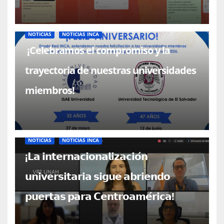
NOTICIAS
NOTICIAS INCA
¡Celebramos el compromiso y la
trayectoria de nuestras universidades
miembros!
NOTICIAS
NOTICIAS INCA
¡𝗟𝗮 𝗶𝗻𝘁𝗲𝗿𝗻𝗮𝗰𝗶𝗼𝗻𝗮𝗹𝗶𝘇𝗮𝗰𝗶𝗼́𝗻
𝘂𝗻𝗶𝘃𝗲𝗿𝘀𝗶𝘁𝗮𝗿𝗶𝗮 𝘀𝗶𝗴𝘂𝗲 𝗮𝗯𝗿𝗶𝗲𝗻𝗱𝗼
𝗽𝘂𝗲𝗿𝘁𝗮𝘀 𝗽𝗮𝗿𝗮 𝗖𝗲𝗻𝘁𝗿𝗼𝗮𝗺𝗲́𝗿𝗶𝗰𝗮!