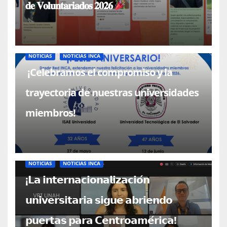
𝐝𝐞 𝐕𝐨𝐥𝐮𝐧𝐭𝐚𝐫𝐢𝐚𝐝𝐨𝐬 𝟐𝟎𝟐𝟔
NOTICIAS
NOTICIAS INCA
¡Celebramos el compromiso y la
trayectoria de nuestras universidades
miembros!
NOTICIAS
NOTICIAS INCA
¡𝗟𝗮 𝗶𝗻𝘁𝗲𝗿𝗻𝗮𝗰𝗶𝗼𝗻𝗮𝗹𝗶𝘇𝗮𝗰𝗶𝗼́𝗻
𝘂𝗻𝗶𝘃𝗲𝗿𝘀𝗶𝘁𝗮𝗿𝗶𝗮 𝘀𝗶𝗴𝘂𝗲 𝗮𝗯𝗿𝗶𝗲𝗻𝗱𝗼
𝗽𝘂𝗲𝗿𝘁𝗮𝘀 𝗽𝗮𝗿𝗮 𝗖𝗲𝗻𝘁𝗿𝗼𝗮𝗺𝗲́𝗿𝗶𝗰𝗮!