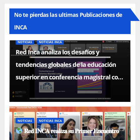
No te pierdas las ultimas Publicaciones de
INCA
NOTICIAS
NOTICIAS INCA
Red Inca analiza los desafíos y
tendencias globales de la educación
superior en conferencia magistral con
el Dr. Paulo Falcón
NOTICIAS
NOTICIAS INCA
𝐑𝐞𝐝 𝐈𝐍𝐂𝐀 𝐫𝐞𝐚𝐥𝐢𝐳𝐚 𝐬𝐮 𝐏𝐫𝐢𝐦𝐞𝐫 𝐄𝐧𝐜𝐮𝐞𝐧𝐭𝐫𝐨