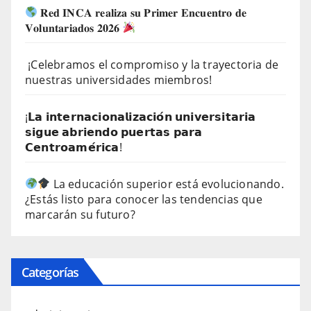
𝐑𝐞𝐝 𝐈𝐍𝐂𝐀 𝐫𝐞𝐚𝐥𝐢𝐳𝐚 𝐬𝐮 𝐏𝐫𝐢𝐦𝐞𝐫 𝐄𝐧𝐜𝐮𝐞𝐧𝐭𝐫𝐨 𝐝𝐞
𝐕𝐨𝐥𝐮𝐧𝐭𝐚𝐫𝐢𝐚𝐝𝐨𝐬 𝟐𝟎𝟐𝟔
¡Celebramos el compromiso y la trayectoria de
nuestras universidades miembros!
¡𝗟𝗮 𝗶𝗻𝘁𝗲𝗿𝗻𝗮𝗰𝗶𝗼𝗻𝗮𝗹𝗶𝘇𝗮𝗰𝗶𝗼́𝗻 𝘂𝗻𝗶𝘃𝗲𝗿𝘀𝗶𝘁𝗮𝗿𝗶𝗮
𝘀𝗶𝗴𝘂𝗲 𝗮𝗯𝗿𝗶𝗲𝗻𝗱𝗼 𝗽𝘂𝗲𝗿𝘁𝗮𝘀 𝗽𝗮𝗿𝗮
𝗖𝗲𝗻𝘁𝗿𝗼𝗮𝗺𝗲́𝗿𝗶𝗰𝗮!
La educación superior está evolucionando.
¿Estás listo para conocer las tendencias que
marcarán su futuro?
Categorías