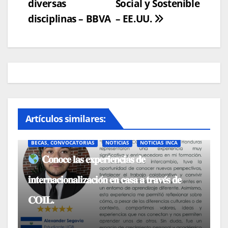
entradas
diversas
Social y Sostenible
disciplinas – BBVA
– EE.UU.
Artículos similares:
BECAS, CONVOCATORIAS
NOTICIAS
NOTICIAS INCA
𝐂𝐨𝐧𝐨𝐜𝐞 𝐥𝐚𝐬 𝐞𝐱𝐩𝐞𝐫𝐢𝐞𝐧𝐜𝐢𝐚𝐬 𝐝𝐞
𝐢𝐧𝐭𝐞𝐫𝐧𝐚𝐜𝐢𝐨𝐧𝐚𝐥𝐢𝐳𝐚𝐜𝐢𝐨́𝐧 𝐞𝐧 𝐜𝐚𝐬𝐚 𝐚 𝐭𝐫𝐚𝐯𝐞́𝐬 𝐝𝐞
𝐂𝐎𝐈𝐋.