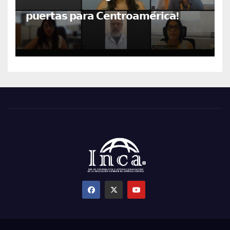
𝗽𝘂𝗲𝗿𝘁𝗮𝘀 𝗽𝗮𝗿𝗮 𝗖𝗲𝗻𝘁𝗿𝗼𝗮𝗺𝗲́𝗿𝗶𝗰𝗮!