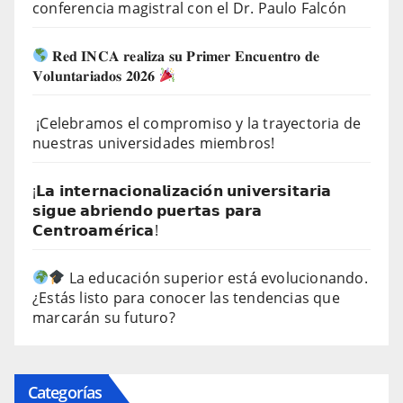
conferencia magistral con el Dr. Paulo Falcón
𝐑𝐞𝐝 𝐈𝐍𝐂𝐀 𝐫𝐞𝐚𝐥𝐢𝐳𝐚 𝐬𝐮 𝐏𝐫𝐢𝐦𝐞𝐫 𝐄𝐧𝐜𝐮𝐞𝐧𝐭𝐫𝐨 𝐝𝐞
𝐕𝐨𝐥𝐮𝐧𝐭𝐚𝐫𝐢𝐚𝐝𝐨𝐬 𝟐𝟎𝟐𝟔
¡Celebramos el compromiso y la trayectoria de
nuestras universidades miembros!
¡𝗟𝗮 𝗶𝗻𝘁𝗲𝗿𝗻𝗮𝗰𝗶𝗼𝗻𝗮𝗹𝗶𝘇𝗮𝗰𝗶𝗼́𝗻 𝘂𝗻𝗶𝘃𝗲𝗿𝘀𝗶𝘁𝗮𝗿𝗶𝗮
𝘀𝗶𝗴𝘂𝗲 𝗮𝗯𝗿𝗶𝗲𝗻𝗱𝗼 𝗽𝘂𝗲𝗿𝘁𝗮𝘀 𝗽𝗮𝗿𝗮
𝗖𝗲𝗻𝘁𝗿𝗼𝗮𝗺𝗲́𝗿𝗶𝗰𝗮!
La educación superior está evolucionando.
¿Estás listo para conocer las tendencias que
marcarán su futuro?
Categorías