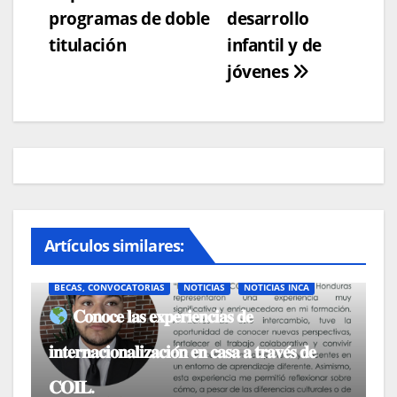
programas de doble
desarrollo
titulación
infantil y de
jóvenes
Artículos similares:
BECAS, CONVOCATORIAS
NOTICIAS
NOTICIAS INCA
𝐂𝐨𝐧𝐨𝐜𝐞 𝐥𝐚𝐬 𝐞𝐱𝐩𝐞𝐫𝐢𝐞𝐧𝐜𝐢𝐚𝐬 𝐝𝐞
𝐢𝐧𝐭𝐞𝐫𝐧𝐚𝐜𝐢𝐨𝐧𝐚𝐥𝐢𝐳𝐚𝐜𝐢𝐨́𝐧 𝐞𝐧 𝐜𝐚𝐬𝐚 𝐚 𝐭𝐫𝐚𝐯𝐞́𝐬 𝐝𝐞
𝐂𝐎𝐈𝐋.