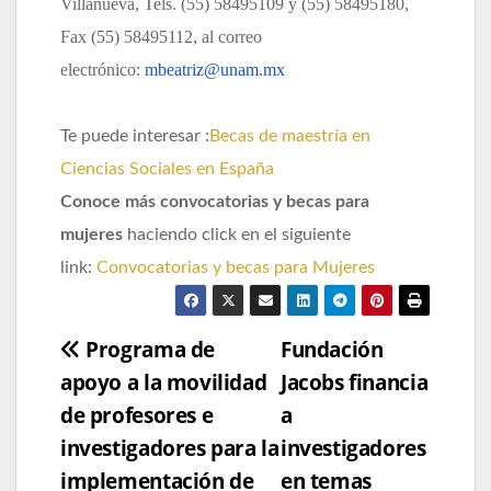
Villanueva, Tels. (55) 58495109 y (55) 58495180,
Fax (55) 58495112, al correo
electrónico:
mbeatriz@unam.mx
Te puede interesar :
Becas de maestría en
Ciencias Sociales en España
Conoce más convocatorias y becas para
mujeres
haciendo click en el siguiente
link:
Convocatorias y becas para Mujeres
Navegación
Programa de
Fundación
apoyo a la movilidad
Jacobs financia
de
de profesores e
a
entradas
investigadores para la
investigadores
implementación de
en temas