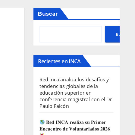
Buscar
Buscar
Recientes en INCA
Red Inca analiza los desafíos y
tendencias globales de la
educación superior en
conferencia magistral con el Dr.
Paulo Falcón
𝐑𝐞𝐝 𝐈𝐍𝐂𝐀 𝐫𝐞𝐚𝐥𝐢𝐳𝐚 𝐬𝐮 𝐏𝐫𝐢𝐦𝐞𝐫
𝐄𝐧𝐜𝐮𝐞𝐧𝐭𝐫𝐨 𝐝𝐞 𝐕𝐨𝐥𝐮𝐧𝐭𝐚𝐫𝐢𝐚𝐝𝐨𝐬 𝟐𝟎𝟐𝟔