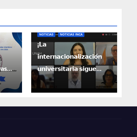
NOTICIAS
NOTICIAS INCA
¡𝗟𝗮
𝗶𝗻𝘁𝗲𝗿𝗻𝗮𝗰𝗶𝗼𝗻𝗮𝗹𝗶𝘇𝗮𝗰𝗶𝗼́𝗻
ras
𝘂𝗻𝗶𝘃𝗲𝗿𝘀𝗶𝘁𝗮𝗿𝗶𝗮 𝘀𝗶𝗴𝘂𝗲
bros!
𝗮𝗯𝗿𝗶𝗲𝗻𝗱𝗼 𝗽𝘂𝗲𝗿𝘁𝗮𝘀 𝗽𝗮𝗿𝗮
𝗖𝗲𝗻𝘁𝗿𝗼𝗮𝗺𝗲́𝗿𝗶𝗰𝗮!