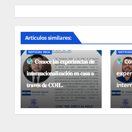
Artículos similares:
BECAS, CONVOCATORIAS
NOTICIAS
BECAS, 
NOTICIAS INCA
NOTICIAS
𝐂𝐨𝐧𝐨𝐜𝐞 𝐥𝐚𝐬 𝐞𝐱𝐩𝐞𝐫𝐢𝐞𝐧𝐜𝐢𝐚𝐬 𝐝𝐞
Con
𝐢𝐧𝐭𝐞𝐫𝐧𝐚𝐜𝐢𝐨𝐧𝐚𝐥𝐢𝐳𝐚𝐜𝐢𝐨́𝐧 𝐞𝐧 𝐜𝐚𝐬𝐚 𝐚
exper
𝐭𝐫𝐚𝐯𝐞́𝐬 𝐝𝐞 𝐂𝐎𝐈𝐋.
inter
casa 