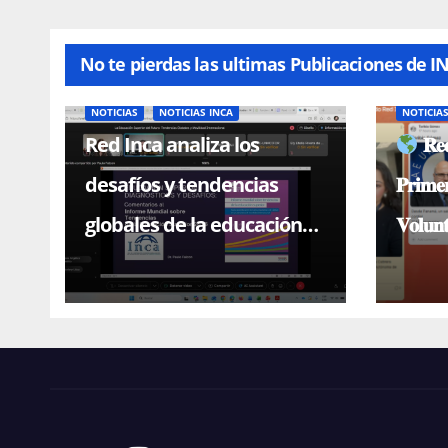
No te pierdas las ultimas Publicaciones de I
NOTICIAS
NOTICIAS INCA
NOTICIA
Red Inca analiza los
𝐑𝐞𝐝
desafíos y tendencias
𝐏𝐫𝐢𝐦𝐞
globales de la educación
𝐕𝐨𝐥𝐮𝐧
superior en conferencia
magistral con el Dr. Paulo
Falcón