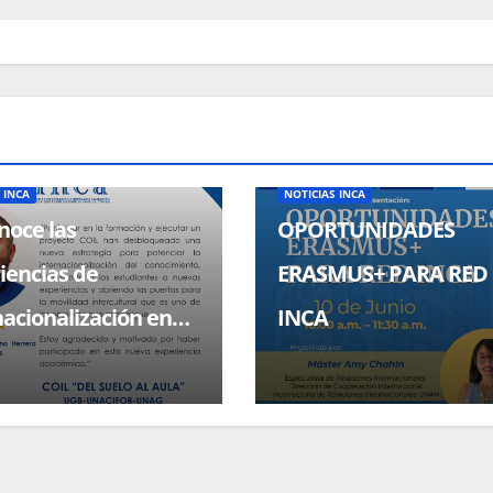
ADMINISTRATIVO
CONVOCATORIAS
NOTICIAS
BECAS, CONVOCATORIAS
NOTICIA
 INCA
NOTICIAS INCA
oce las
OPORTUNIDADES
iencias de
ERASMUS+ PARA RED
nacionalización en
INCA
a través de COIL.