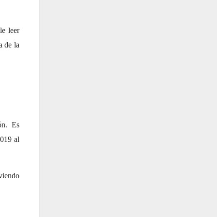
e leer
a de la
ón. Es
2019 al
viendo