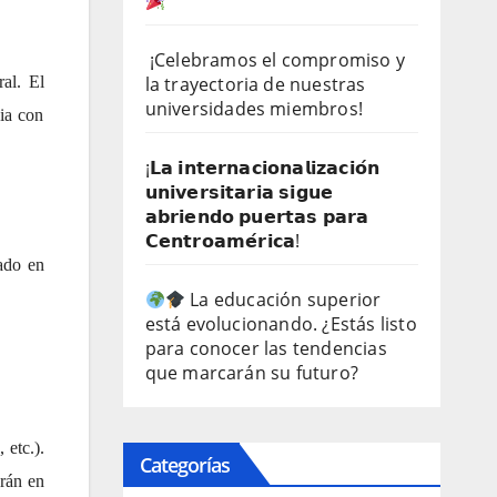
¡Celebramos el compromiso y
la trayectoria de nuestras
al. El
universidades miembros!
ia con
¡𝗟𝗮 𝗶𝗻𝘁𝗲𝗿𝗻𝗮𝗰𝗶𝗼𝗻𝗮𝗹𝗶𝘇𝗮𝗰𝗶𝗼́𝗻
𝘂𝗻𝗶𝘃𝗲𝗿𝘀𝗶𝘁𝗮𝗿𝗶𝗮 𝘀𝗶𝗴𝘂𝗲
𝗮𝗯𝗿𝗶𝗲𝗻𝗱𝗼 𝗽𝘂𝗲𝗿𝘁𝗮𝘀 𝗽𝗮𝗿𝗮
𝗖𝗲𝗻𝘁𝗿𝗼𝗮𝗺𝗲́𝗿𝗶𝗰𝗮!
ado en
La educación superior
está evolucionando. ¿Estás listo
para conocer las tendencias
que marcarán su futuro?
etc.).
Categorías
arán en