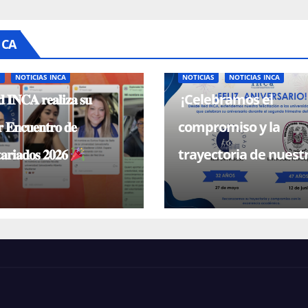
NCA
S
NOTICIAS INCA
NOTICIAS
NOTICIAS INCA
 𝐈𝐍𝐂𝐀 𝐫𝐞𝐚𝐥𝐢𝐳𝐚 𝐬𝐮
¡Celebramos el
 𝐄𝐧𝐜𝐮𝐞𝐧𝐭𝐫𝐨 𝐝𝐞
compromiso y la
𝐚𝐫𝐢𝐚𝐝𝐨𝐬 𝟐𝟎𝟐𝟔
trayectoria de nuest
universidades miem