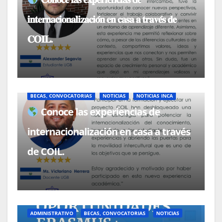
𝐢𝐧𝐭𝐞𝐫𝐧𝐚𝐜𝐢𝐨𝐧𝐚𝐥𝐢𝐳𝐚𝐜𝐢𝐨́𝐧 𝐞𝐧 𝐜𝐚𝐬𝐚 𝐚 𝐭𝐫𝐚𝐯𝐞́𝐬 𝐝𝐞
𝐂𝐎𝐈𝐋.
BECAS, CONVOCATORIAS
NOTICIAS
NOTICIAS INCA
Conoce las experiencias de
internacionalización en casa a través
de COIL.
ADMINISTRATIVO
BECAS, CONVOCATORIAS
NOTICIAS