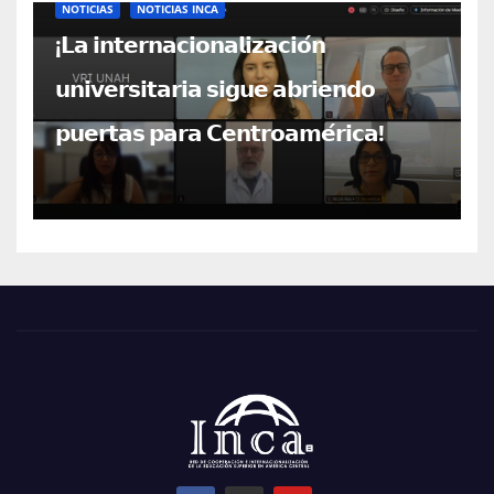
NOTICIAS
NOTICIAS INCA
¡𝗟𝗮 𝗶𝗻𝘁𝗲𝗿𝗻𝗮𝗰𝗶𝗼𝗻𝗮𝗹𝗶𝘇𝗮𝗰𝗶𝗼́𝗻
𝘂𝗻𝗶𝘃𝗲𝗿𝘀𝗶𝘁𝗮𝗿𝗶𝗮 𝘀𝗶𝗴𝘂𝗲 𝗮𝗯𝗿𝗶𝗲𝗻𝗱𝗼
𝗽𝘂𝗲𝗿𝘁𝗮𝘀 𝗽𝗮𝗿𝗮 𝗖𝗲𝗻𝘁𝗿𝗼𝗮𝗺𝗲́𝗿𝗶𝗰𝗮!