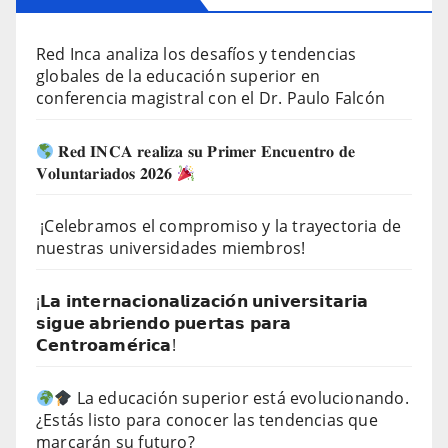
Red Inca analiza los desafíos y tendencias
globales de la educación superior en
conferencia magistral con el Dr. Paulo Falcón
𝐑𝐞𝐝 𝐈𝐍𝐂𝐀 𝐫𝐞𝐚𝐥𝐢𝐳𝐚 𝐬𝐮 𝐏𝐫𝐢𝐦𝐞𝐫 𝐄𝐧𝐜𝐮𝐞𝐧𝐭𝐫𝐨 𝐝𝐞
𝐕𝐨𝐥𝐮𝐧𝐭𝐚𝐫𝐢𝐚𝐝𝐨𝐬 𝟐𝟎𝟐𝟔
¡Celebramos el compromiso y la trayectoria de
nuestras universidades miembros!
¡𝗟𝗮 𝗶𝗻𝘁𝗲𝗿𝗻𝗮𝗰𝗶𝗼𝗻𝗮𝗹𝗶𝘇𝗮𝗰𝗶𝗼́𝗻 𝘂𝗻𝗶𝘃𝗲𝗿𝘀𝗶𝘁𝗮𝗿𝗶𝗮
𝘀𝗶𝗴𝘂𝗲 𝗮𝗯𝗿𝗶𝗲𝗻𝗱𝗼 𝗽𝘂𝗲𝗿𝘁𝗮𝘀 𝗽𝗮𝗿𝗮
𝗖𝗲𝗻𝘁𝗿𝗼𝗮𝗺𝗲́𝗿𝗶𝗰𝗮!
La educación superior está evolucionando.
¿Estás listo para conocer las tendencias que
marcarán su futuro?