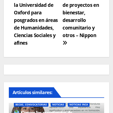
la Universidad de
de proyectos en
de
Oxford para
bienestar,
entradas
posgrados en áreas
desarrollo
de Humanidades,
comunitario y
Ciencias Sociales y
otros – Nippon
afines
Artículos similares:
BECAS, CONVOCATORIAS
NOTICIAS
NOTICIAS INCA
𝐂𝐨𝐧𝐨𝐜𝐞 𝐥𝐚𝐬 𝐞𝐱𝐩𝐞𝐫𝐢𝐞𝐧𝐜𝐢𝐚𝐬 𝐝𝐞