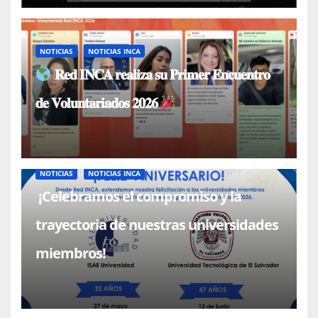
NOTICIAS
NOTICIAS INCA
𝐑𝐞𝐝 𝐈𝐍𝐂𝐀 𝐫𝐞𝐚𝐥𝐢𝐳𝐚 𝐬𝐮 𝐏𝐫𝐢𝐦𝐞𝐫 𝐄𝐧𝐜𝐮𝐞𝐧𝐭𝐫𝐨
𝐝𝐞 𝐕𝐨𝐥𝐮𝐧𝐭𝐚𝐫𝐢𝐚𝐝𝐨𝐬 𝟐𝟎𝟐𝟔
NOTICIAS
NOTICIAS INCA
¡Celebramos el compromiso y la
trayectoria de nuestras universidades
miembros!