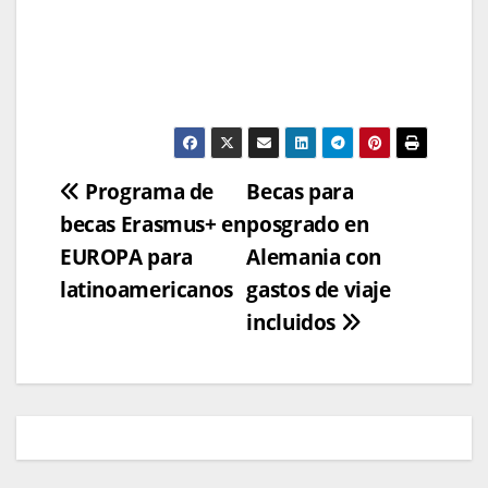
Navegación
Programa de
Becas para
becas Erasmus+ en
posgrado en
de
EUROPA para
Alemania con
entradas
latinoamericanos
gastos de viaje
incluidos