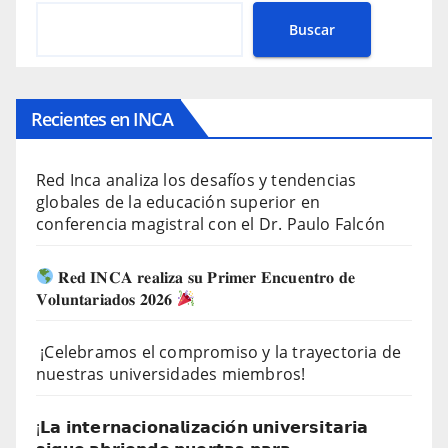
Buscar
Recientes en INCA
Red Inca analiza los desafíos y tendencias
globales de la educación superior en
conferencia magistral con el Dr. Paulo Falcón
𝐑𝐞𝐝 𝐈𝐍𝐂𝐀 𝐫𝐞𝐚𝐥𝐢𝐳𝐚 𝐬𝐮 𝐏𝐫𝐢𝐦𝐞𝐫 𝐄𝐧𝐜𝐮𝐞𝐧𝐭𝐫𝐨 𝐝𝐞
𝐕𝐨𝐥𝐮𝐧𝐭𝐚𝐫𝐢𝐚𝐝𝐨𝐬 𝟐𝟎𝟐𝟔
¡Celebramos el compromiso y la trayectoria de
nuestras universidades miembros!
¡𝗟𝗮 𝗶𝗻𝘁𝗲𝗿𝗻𝗮𝗰𝗶𝗼𝗻𝗮𝗹𝗶𝘇𝗮𝗰𝗶𝗼́𝗻 𝘂𝗻𝗶𝘃𝗲𝗿𝘀𝗶𝘁𝗮𝗿𝗶𝗮