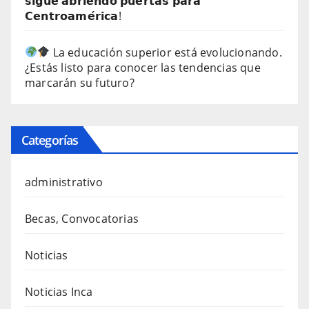
𝘀𝗶𝗴𝘂𝗲 𝗮𝗯𝗿𝗶𝗲𝗻𝗱𝗼 𝗽𝘂𝗲𝗿𝘁𝗮𝘀 𝗽𝗮𝗿𝗮
𝗖𝗲𝗻𝘁𝗿𝗼𝗮𝗺𝗲́𝗿𝗶𝗰𝗮!
La educación superior está evolucionando.
¿Estás listo para conocer las tendencias que
marcarán su futuro?
Categorías
administrativo
Becas, Convocatorias
Noticias
Noticias Inca