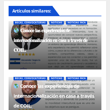
Artículos similares:
BECAS, CONVOCATORIAS
NOTICIAS
NOTICIAS INCA
𝐂𝐨𝐧𝐨𝐜𝐞 𝐥𝐚𝐬 𝐞𝐱𝐩𝐞𝐫𝐢𝐞𝐧𝐜𝐢𝐚𝐬 𝐝𝐞
𝐢𝐧𝐭𝐞𝐫𝐧𝐚𝐜𝐢𝐨𝐧𝐚𝐥𝐢𝐳𝐚𝐜𝐢𝐨́𝐧 𝐞𝐧 𝐜𝐚𝐬𝐚 𝐚 𝐭𝐫𝐚𝐯𝐞́𝐬 𝐝𝐞
𝐂𝐎𝐈𝐋.
BECAS, CONVOCATORIAS
NOTICIAS
NOTICIAS INCA
Conoce las experiencias de
internacionalización en casa a través
de COIL.