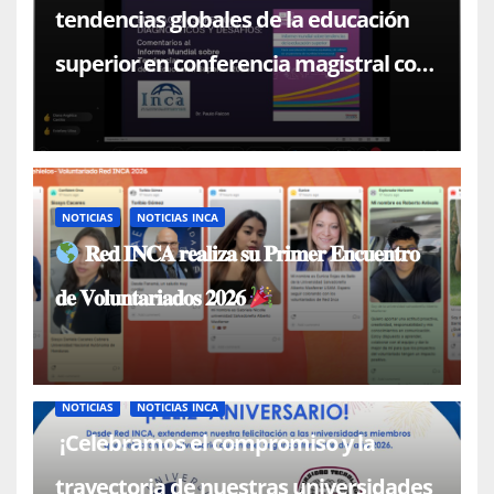
tendencias globales de la educación
superior en conferencia magistral con
el Dr. Paulo Falcón
NOTICIAS
NOTICIAS INCA
𝐑𝐞𝐝 𝐈𝐍𝐂𝐀 𝐫𝐞𝐚𝐥𝐢𝐳𝐚 𝐬𝐮 𝐏𝐫𝐢𝐦𝐞𝐫 𝐄𝐧𝐜𝐮𝐞𝐧𝐭𝐫𝐨
𝐝𝐞 𝐕𝐨𝐥𝐮𝐧𝐭𝐚𝐫𝐢𝐚𝐝𝐨𝐬 𝟐𝟎𝟐𝟔
NOTICIAS
NOTICIAS INCA
¡Celebramos el compromiso y la
trayectoria de nuestras universidades