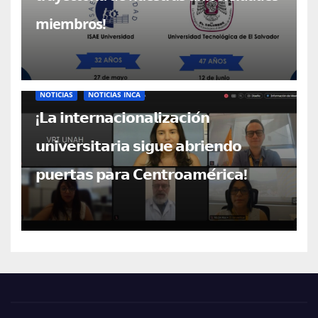
miembros!
NOTICIAS
NOTICIAS INCA
¡𝗟𝗮 𝗶𝗻𝘁𝗲𝗿𝗻𝗮𝗰𝗶𝗼𝗻𝗮𝗹𝗶𝘇𝗮𝗰𝗶𝗼́𝗻
𝘂𝗻𝗶𝘃𝗲𝗿𝘀𝗶𝘁𝗮𝗿𝗶𝗮 𝘀𝗶𝗴𝘂𝗲 𝗮𝗯𝗿𝗶𝗲𝗻𝗱𝗼
𝗽𝘂𝗲𝗿𝘁𝗮𝘀 𝗽𝗮𝗿𝗮 𝗖𝗲𝗻𝘁𝗿𝗼𝗮𝗺𝗲́𝗿𝗶𝗰𝗮!