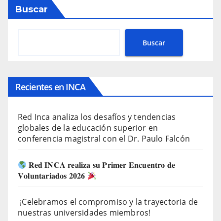
Buscar
Buscar
Recientes en INCA
Red Inca analiza los desafíos y tendencias
globales de la educación superior en
conferencia magistral con el Dr. Paulo Falcón
𝐑𝐞𝐝 𝐈𝐍𝐂𝐀 𝐫𝐞𝐚𝐥𝐢𝐳𝐚 𝐬𝐮 𝐏𝐫𝐢𝐦𝐞𝐫 𝐄𝐧𝐜𝐮𝐞𝐧𝐭𝐫𝐨 𝐝𝐞
𝐕𝐨𝐥𝐮𝐧𝐭𝐚𝐫𝐢𝐚𝐝𝐨𝐬 𝟐𝟎𝟐𝟔
¡Celebramos el compromiso y la trayectoria de
nuestras universidades miembros!