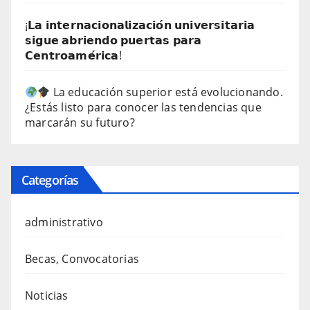
¡𝗟𝗮 𝗶𝗻𝘁𝗲𝗿𝗻𝗮𝗰𝗶𝗼𝗻𝗮𝗹𝗶𝘇𝗮𝗰𝗶𝗼́𝗻 𝘂𝗻𝗶𝘃𝗲𝗿𝘀𝗶𝘁𝗮𝗿𝗶𝗮
𝘀𝗶𝗴𝘂𝗲 𝗮𝗯𝗿𝗶𝗲𝗻𝗱𝗼 𝗽𝘂𝗲𝗿𝘁𝗮𝘀 𝗽𝗮𝗿𝗮
𝗖𝗲𝗻𝘁𝗿𝗼𝗮𝗺𝗲́𝗿𝗶𝗰𝗮!
La educación superior está evolucionando.
¿Estás listo para conocer las tendencias que
marcarán su futuro?
Categorías
administrativo
Becas, Convocatorias
Noticias