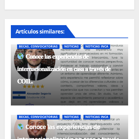
Artículos similares:
BECAS, CONVOCATORIAS
NOTICIAS
NOTICIAS INCA
𝐂𝐨𝐧𝐨𝐜𝐞 𝐥𝐚𝐬 𝐞𝐱𝐩𝐞𝐫𝐢𝐞𝐧𝐜𝐢𝐚𝐬 𝐝𝐞
𝐢𝐧𝐭𝐞𝐫𝐧𝐚𝐜𝐢𝐨𝐧𝐚𝐥𝐢𝐳𝐚𝐜𝐢𝐨́𝐧 𝐞𝐧 𝐜𝐚𝐬𝐚 𝐚 𝐭𝐫𝐚𝐯𝐞́𝐬 𝐝𝐞
𝐂𝐎𝐈𝐋.
BECAS, CONVOCATORIAS
NOTICIAS
NOTICIAS INCA
Conoce las experiencias de