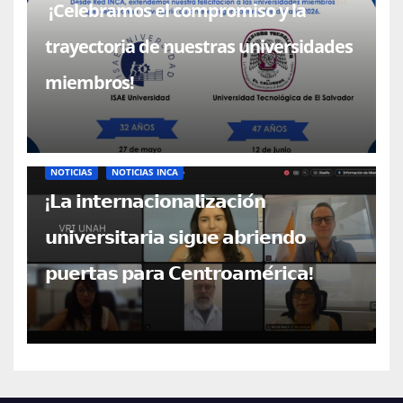
¡Celebramos el compromiso y la
trayectoria de nuestras universidades
miembros!
NOTICIAS
NOTICIAS INCA
¡𝗟𝗮 𝗶𝗻𝘁𝗲𝗿𝗻𝗮𝗰𝗶𝗼𝗻𝗮𝗹𝗶𝘇𝗮𝗰𝗶𝗼́𝗻
𝘂𝗻𝗶𝘃𝗲𝗿𝘀𝗶𝘁𝗮𝗿𝗶𝗮 𝘀𝗶𝗴𝘂𝗲 𝗮𝗯𝗿𝗶𝗲𝗻𝗱𝗼
𝗽𝘂𝗲𝗿𝘁𝗮𝘀 𝗽𝗮𝗿𝗮 𝗖𝗲𝗻𝘁𝗿𝗼𝗮𝗺𝗲́𝗿𝗶𝗰𝗮!