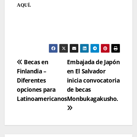
AQUÍ.
Navegación
Becas en
Embajada de Japón
Finlandia –
en El Salvador
de
Diferentes
inicia convocatoria
entradas
opciones para
de becas
Latinoamericanos
Monbukagakusho.