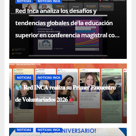
NOTICIAS
NOTICIAS INCA
Red Inca analiza los desafíos y
tendencias globales de la educación
superior en conferencia magistral con
el Dr. Paulo Falcón
NOTICIAS
NOTICIAS INCA
𝐑𝐞𝐝 𝐈𝐍𝐂𝐀 𝐫𝐞𝐚𝐥𝐢𝐳𝐚 𝐬𝐮 𝐏𝐫𝐢𝐦𝐞𝐫 𝐄𝐧𝐜𝐮𝐞𝐧𝐭𝐫𝐨
𝐝𝐞 𝐕𝐨𝐥𝐮𝐧𝐭𝐚𝐫𝐢𝐚𝐝𝐨𝐬 𝟐𝟎𝟐𝟔
NOTICIAS
NOTICIAS INCA