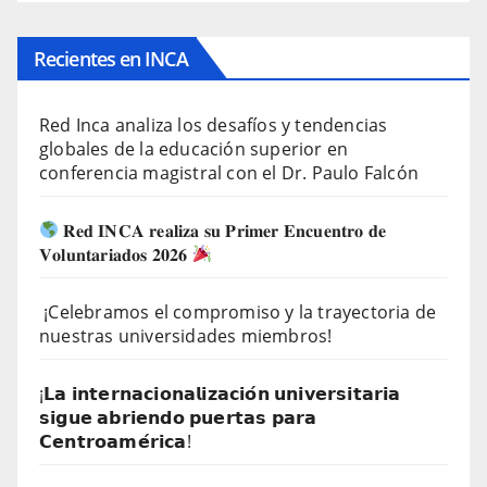
Recientes en INCA
Red Inca analiza los desafíos y tendencias
globales de la educación superior en
conferencia magistral con el Dr. Paulo Falcón
𝐑𝐞𝐝 𝐈𝐍𝐂𝐀 𝐫𝐞𝐚𝐥𝐢𝐳𝐚 𝐬𝐮 𝐏𝐫𝐢𝐦𝐞𝐫 𝐄𝐧𝐜𝐮𝐞𝐧𝐭𝐫𝐨 𝐝𝐞
𝐕𝐨𝐥𝐮𝐧𝐭𝐚𝐫𝐢𝐚𝐝𝐨𝐬 𝟐𝟎𝟐𝟔
¡Celebramos el compromiso y la trayectoria de
nuestras universidades miembros!
¡𝗟𝗮 𝗶𝗻𝘁𝗲𝗿𝗻𝗮𝗰𝗶𝗼𝗻𝗮𝗹𝗶𝘇𝗮𝗰𝗶𝗼́𝗻 𝘂𝗻𝗶𝘃𝗲𝗿𝘀𝗶𝘁𝗮𝗿𝗶𝗮
𝘀𝗶𝗴𝘂𝗲 𝗮𝗯𝗿𝗶𝗲𝗻𝗱𝗼 𝗽𝘂𝗲𝗿𝘁𝗮𝘀 𝗽𝗮𝗿𝗮
𝗖𝗲𝗻𝘁𝗿𝗼𝗮𝗺𝗲́𝗿𝗶𝗰𝗮!