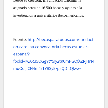
Desde su creación, la Fundación Carolina ha
asignado cerca de 16.500 becas y ayudas a la
investigación a universitarios iberoamericanos.
Fuente:
http://becasparatodos.com/fundaci
on-carolina-convocatoria-becas-estudiar-
espana/?
fbclid=IwAR35OGgYtY5Iy2tR0mPGQfAZRjHrN
muOd_-CN4m4rTYBSy5zpsQD-tQIwwk