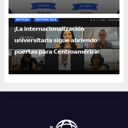
NOTICIAS
NOTICIAS INCA
¡𝗟𝗮 𝗶𝗻𝘁𝗲𝗿𝗻𝗮𝗰𝗶𝗼𝗻𝗮𝗹𝗶𝘇𝗮𝗰𝗶𝗼́𝗻
𝘂𝗻𝗶𝘃𝗲𝗿𝘀𝗶𝘁𝗮𝗿𝗶𝗮 𝘀𝗶𝗴𝘂𝗲 𝗮𝗯𝗿𝗶𝗲𝗻𝗱𝗼
𝗽𝘂𝗲𝗿𝘁𝗮𝘀 𝗽𝗮𝗿𝗮 𝗖𝗲𝗻𝘁𝗿𝗼𝗮𝗺𝗲́𝗿𝗶𝗰𝗮!