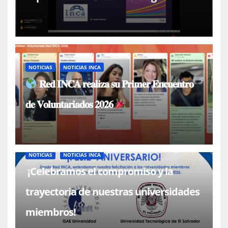
el Dr. Paulo Falcón
NOTICIAS
NOTICIAS INCA
𝐑𝐞𝐝 𝐈𝐍𝐂𝐀 𝐫𝐞𝐚𝐥𝐢𝐳𝐚 𝐬𝐮 𝐏𝐫𝐢𝐦𝐞𝐫 𝐄𝐧𝐜𝐮𝐞𝐧𝐭𝐫𝐨
𝐝𝐞 𝐕𝐨𝐥𝐮𝐧𝐭𝐚𝐫𝐢𝐚𝐝𝐨𝐬 𝟐𝟎𝟐𝟔
NOTICIAS
NOTICIAS INCA
¡Celebramos el compromiso y la
trayectoria de nuestras universidades
miembros!