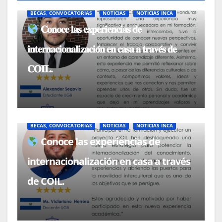
BECAS, CONVOCATORIAS
NOTICIAS
NOTICIAS INCA
𝐂𝐨𝐧𝐨𝐜𝐞 𝐥𝐚𝐬 𝐞𝐱𝐩𝐞𝐫𝐢𝐞𝐧𝐜𝐢𝐚𝐬 𝐝𝐞
𝐢𝐧𝐭𝐞𝐫𝐧𝐚𝐜𝐢𝐨𝐧𝐚𝐥𝐢𝐳𝐚𝐜𝐢𝐨́𝐧 𝐞𝐧 𝐜𝐚𝐬𝐚 𝐚 𝐭𝐫𝐚𝐯𝐞́𝐬 𝐝𝐞
𝐂𝐎𝐈𝐋.
BECAS, CONVOCATORIAS
NOTICIAS
NOTICIAS INCA
Conoce las experiencias de
internacionalización en casa a través
de COIL.