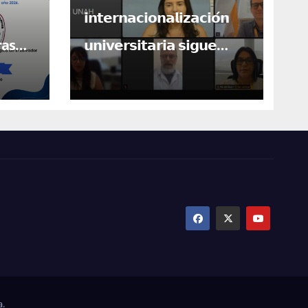
𝗶𝗻𝘁𝗲𝗿𝗻𝗮𝗰𝗶𝗼𝗻𝗮𝗹𝗶𝘇𝗮𝗰𝗶𝗼́𝗻
ras
𝘂𝗻𝗶𝘃𝗲𝗿𝘀𝗶𝘁𝗮𝗿𝗶𝗮 𝘀𝗶𝗴𝘂𝗲
bros!
𝗮𝗯𝗿𝗶𝗲𝗻𝗱𝗼 𝗽𝘂𝗲𝗿𝘁𝗮𝘀 𝗽𝗮𝗿𝗮
𝗖𝗲𝗻𝘁𝗿𝗼𝗮𝗺𝗲́𝗿𝗶𝗰𝗮!
a.