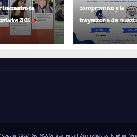
 𝐄𝐧𝐜𝐮𝐞𝐧𝐭𝐫𝐨 𝐝𝐞
compromiso y la
𝐚𝐫𝐢𝐚𝐝𝐨𝐬 𝟐𝟎𝟐𝟔
trayectoria de nuest
universidades miem
 Copyright 2024 Red INCA Centroamérica | Desarrollado por Jonathan Mejí