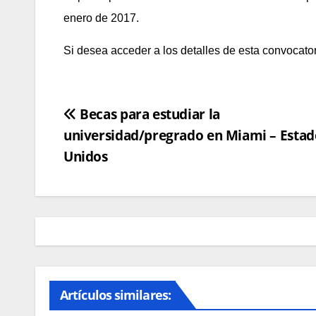
enero de 2017.
Si desea acceder a los detalles de esta convocato
Navegación
Becas para estudiar la
universidad/pregrado en Miami – Estad
de
Unidos
entradas
Artículos similares:
BECAS, CONVOCATORIAS
NOTICIAS
BECAS, 