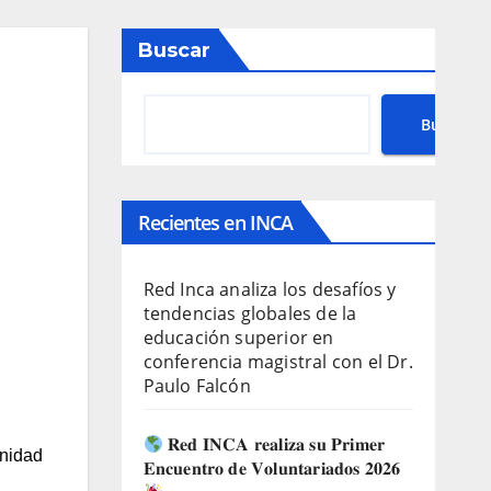
Buscar
Buscar
Recientes en INCA
Red Inca analiza los desafíos y
tendencias globales de la
educación superior en
conferencia magistral con el Dr.
Paulo Falcón
𝐑𝐞𝐝 𝐈𝐍𝐂𝐀 𝐫𝐞𝐚𝐥𝐢𝐳𝐚 𝐬𝐮 𝐏𝐫𝐢𝐦𝐞𝐫
unidad
𝐄𝐧𝐜𝐮𝐞𝐧𝐭𝐫𝐨 𝐝𝐞 𝐕𝐨𝐥𝐮𝐧𝐭𝐚𝐫𝐢𝐚𝐝𝐨𝐬 𝟐𝟎𝟐𝟔