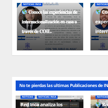
NOTICIAS INCA
NOTICIAS
𝐂𝐨𝐧𝐨𝐜𝐞 𝐥𝐚𝐬 𝐞𝐱𝐩𝐞𝐫𝐢𝐞𝐧𝐜𝐢𝐚𝐬 𝐝𝐞
Con
𝐢𝐧𝐭𝐞𝐫𝐧𝐚𝐜𝐢𝐨𝐧𝐚𝐥𝐢𝐳𝐚𝐜𝐢𝐨́𝐧 𝐞𝐧 𝐜𝐚𝐬𝐚 𝐚
exper
𝐭𝐫𝐚𝐯𝐞́𝐬 𝐝𝐞 𝐂𝐎𝐈𝐋.
inter
casa 
No te pierdas las ultimas Publicaciones de I
NOTICIAS
NOTICIAS INCA
NOTICIA
Red Inca analiza los
𝐑𝐞𝐝