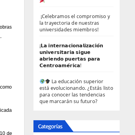
¡Celebramos el compromiso y
la trayectoria de nuestras
 obras
universidades miembros!
.
¡𝗟𝗮 𝗶𝗻𝘁𝗲𝗿𝗻𝗮𝗰𝗶𝗼𝗻𝗮𝗹𝗶𝘇𝗮𝗰𝗶𝗼́𝗻
𝘂𝗻𝗶𝘃𝗲𝗿𝘀𝗶𝘁𝗮𝗿𝗶𝗮 𝘀𝗶𝗴𝘂𝗲
𝗮𝗯𝗿𝗶𝗲𝗻𝗱𝗼 𝗽𝘂𝗲𝗿𝘁𝗮𝘀 𝗽𝗮𝗿𝗮
𝗖𝗲𝗻𝘁𝗿𝗼𝗮𝗺𝗲́𝗿𝗶𝗰𝗮!
La educación superior
a como
está evolucionando. ¿Estás listo
para conocer las tendencias
que marcarán su futuro?
licada
Categorías
 10 de