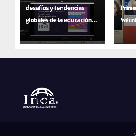
desafíos y tendencias
𝐏𝐫𝐢𝐦𝐞
globales de la educación
𝐕𝐨𝐥𝐮𝐧
superior en conferencia
magistral con el Dr. Paulo
Falcón
©