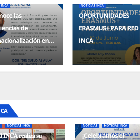
 INCA
NOTICIAS INCA
oce las
OPORTUNIDADES
iencias de
ERASMUS+ PARA RED
nacionalización en
INCA
a través de COIL.
NCA
S
NOTICIAS INCA
NOTICIAS
NOTICIAS INCA
 𝐈𝐍𝐂𝐀 𝐫𝐞𝐚𝐥𝐢𝐳𝐚 𝐬𝐮
¡Celebramos el