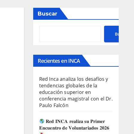
Buscar
Buscar
Recientes en INCA
Red Inca analiza los desafíos y
tendencias globales de la
educación superior en
conferencia magistral con el Dr.
Paulo Falcón
𝐑𝐞𝐝 𝐈𝐍𝐂𝐀 𝐫𝐞𝐚𝐥𝐢𝐳𝐚 𝐬𝐮 𝐏𝐫𝐢𝐦𝐞𝐫
𝐄𝐧𝐜𝐮𝐞𝐧𝐭𝐫𝐨 𝐝𝐞 𝐕𝐨𝐥𝐮𝐧𝐭𝐚𝐫𝐢𝐚𝐝𝐨𝐬 𝟐𝟎𝟐𝟔