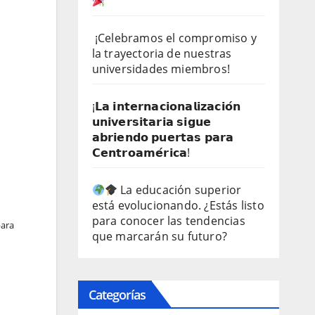
¡Celebramos el compromiso y
la trayectoria de nuestras
universidades miembros!
¡𝗟𝗮 𝗶𝗻𝘁𝗲𝗿𝗻𝗮𝗰𝗶𝗼𝗻𝗮𝗹𝗶𝘇𝗮𝗰𝗶𝗼́𝗻
𝘂𝗻𝗶𝘃𝗲𝗿𝘀𝗶𝘁𝗮𝗿𝗶𝗮 𝘀𝗶𝗴𝘂𝗲
𝗮𝗯𝗿𝗶𝗲𝗻𝗱𝗼 𝗽𝘂𝗲𝗿𝘁𝗮𝘀 𝗽𝗮𝗿𝗮
𝗖𝗲𝗻𝘁𝗿𝗼𝗮𝗺𝗲́𝗿𝗶𝗰𝗮!
La educación superior
está evolucionando. ¿Estás listo
para conocer las tendencias
para
que marcarán su futuro?
Categorías