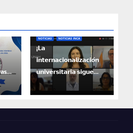
NOTICIAS
NOTICIAS INCA
¡𝗟𝗮
𝗶𝗻𝘁𝗲𝗿𝗻𝗮𝗰𝗶𝗼𝗻𝗮𝗹𝗶𝘇𝗮𝗰𝗶𝗼́𝗻
ras
𝘂𝗻𝗶𝘃𝗲𝗿𝘀𝗶𝘁𝗮𝗿𝗶𝗮 𝘀𝗶𝗴𝘂𝗲
bros!
𝗮𝗯𝗿𝗶𝗲𝗻𝗱𝗼 𝗽𝘂𝗲𝗿𝘁𝗮𝘀 𝗽𝗮𝗿𝗮
𝗖𝗲𝗻𝘁𝗿𝗼𝗮𝗺𝗲́𝗿𝗶𝗰𝗮!