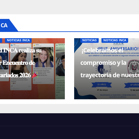
NCA
S
NOTICIAS INCA
NOTICIAS
NOTICIAS INCA
 𝐈𝐍𝐂𝐀 𝐫𝐞𝐚𝐥𝐢𝐳𝐚 𝐬𝐮
¡Celebramos el
 𝐄𝐧𝐜𝐮𝐞𝐧𝐭𝐫𝐨 𝐝𝐞
compromiso y la
𝐚𝐫𝐢𝐚𝐝𝐨𝐬 𝟐𝟎𝟐𝟔
trayectoria de nuest
universidades miem