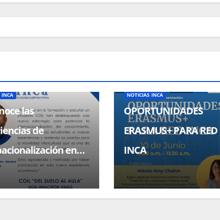
ADMINISTRATIVO
CONVOCATORIAS
NOTICIAS
BECAS, CONVOCATORIAS
NOTICIA
 INCA
NOTICIAS INCA
oce las
OPORTUNIDADES
iencias de
ERASMUS+ PARA RED
nacionalización en
INCA
a través de COIL.