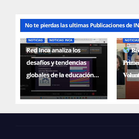
No te pierdas las ultimas Publicaciones de I
NOTICIAS
NOTICIAS INCA
NOTICIA
Red Inca analiza los
𝐑𝐞𝐝
desafíos y tendencias
𝐏𝐫𝐢𝐦𝐞
globales de la educación
𝐕𝐨𝐥𝐮𝐧
superior en conferencia
magistral con el Dr. Paulo
Falcón