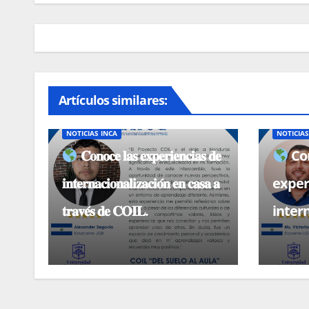
entradas
Artículos similares:
BECAS, CONVOCATORIAS
NOTICIAS
BECAS, 
NOTICIAS INCA
NOTICIAS
𝐂𝐨𝐧𝐨𝐜𝐞 𝐥𝐚𝐬 𝐞𝐱𝐩𝐞𝐫𝐢𝐞𝐧𝐜𝐢𝐚𝐬 𝐝𝐞
Con
𝐢𝐧𝐭𝐞𝐫𝐧𝐚𝐜𝐢𝐨𝐧𝐚𝐥𝐢𝐳𝐚𝐜𝐢𝐨́𝐧 𝐞𝐧 𝐜𝐚𝐬𝐚 𝐚
exper
𝐭𝐫𝐚𝐯𝐞́𝐬 𝐝𝐞 𝐂𝐎𝐈𝐋.
inter
casa 