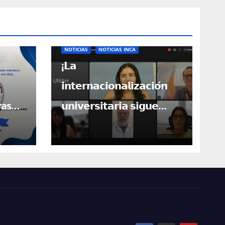
NOTICIAS
NOTICIAS INCA
¡𝗟𝗮
𝗶𝗻𝘁𝗲𝗿𝗻𝗮𝗰𝗶𝗼𝗻𝗮𝗹𝗶𝘇𝗮𝗰𝗶𝗼́𝗻
ras
𝘂𝗻𝗶𝘃𝗲𝗿𝘀𝗶𝘁𝗮𝗿𝗶𝗮 𝘀𝗶𝗴𝘂𝗲
bros!
𝗮𝗯𝗿𝗶𝗲𝗻𝗱𝗼 𝗽𝘂𝗲𝗿𝘁𝗮𝘀 𝗽𝗮𝗿𝗮
𝗖𝗲𝗻𝘁𝗿𝗼𝗮𝗺𝗲́𝗿𝗶𝗰𝗮!