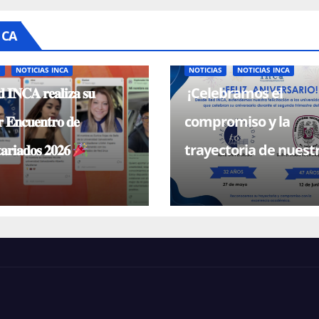
NCA
S
NOTICIAS INCA
NOTICIAS
NOTICIAS INCA
 𝐈𝐍𝐂𝐀 𝐫𝐞𝐚𝐥𝐢𝐳𝐚 𝐬𝐮
¡Celebramos el
 𝐄𝐧𝐜𝐮𝐞𝐧𝐭𝐫𝐨 𝐝𝐞
compromiso y la
𝐚𝐫𝐢𝐚𝐝𝐨𝐬 𝟐𝟎𝟐𝟔
trayectoria de nuest
universidades miem