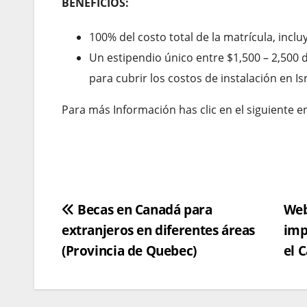
BENEFICIOS:
100% del costo total de la matrícula, incl
Un estipendio único entre $1,500 – 2,500
para cubrir los costos de instalación en Isr
Para más Información has clic en el siguiente e
Navegación
Becas en Canadá para
Web
extranjeros en diferentes áreas
imp
de
(Provincia de Quebec)
el 
entradas