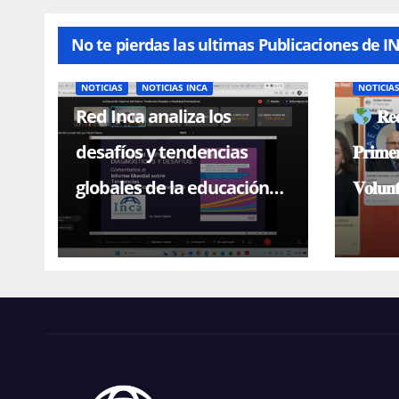
No te pierdas las ultimas Publicaciones de I
NOTICIAS
NOTICIAS INCA
NOTICIA
Red Inca analiza los
𝐑𝐞𝐝
desafíos y tendencias
𝐏𝐫𝐢𝐦𝐞
globales de la educación
𝐕𝐨𝐥𝐮𝐧
superior en conferencia
magistral con el Dr. Paulo
Falcón