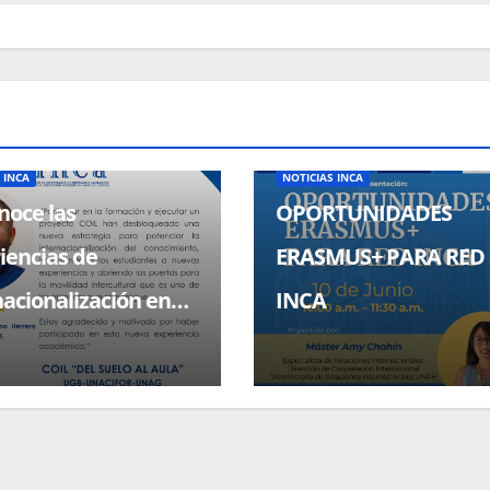
ADMINISTRATIVO
CONVOCATORIAS
NOTICIAS
BECAS, CONVOCATORIAS
NOTICIA
 INCA
NOTICIAS INCA
oce las
OPORTUNIDADES
iencias de
ERASMUS+ PARA RED
nacionalización en
INCA
a través de COIL.