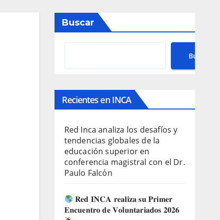
Buscar
Buscar
Recientes en INCA
Red Inca analiza los desafíos y
tendencias globales de la
educación superior en
conferencia magistral con el Dr.
Paulo Falcón
𝐑𝐞𝐝 𝐈𝐍𝐂𝐀 𝐫𝐞𝐚𝐥𝐢𝐳𝐚 𝐬𝐮 𝐏𝐫𝐢𝐦𝐞𝐫
𝐄𝐧𝐜𝐮𝐞𝐧𝐭𝐫𝐨 𝐝𝐞 𝐕𝐨𝐥𝐮𝐧𝐭𝐚𝐫𝐢𝐚𝐝𝐨𝐬 𝟐𝟎𝟐𝟔