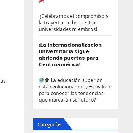
¡Celebramos el compromiso y
la trayectoria de nuestras
universidades miembros!
¡𝗟𝗮 𝗶𝗻𝘁𝗲𝗿𝗻𝗮𝗰𝗶𝗼𝗻𝗮𝗹𝗶𝘇𝗮𝗰𝗶𝗼́𝗻
𝘂𝗻𝗶𝘃𝗲𝗿𝘀𝗶𝘁𝗮𝗿𝗶𝗮 𝘀𝗶𝗴𝘂𝗲
𝗮𝗯𝗿𝗶𝗲𝗻𝗱𝗼 𝗽𝘂𝗲𝗿𝘁𝗮𝘀 𝗽𝗮𝗿𝗮
𝗖𝗲𝗻𝘁𝗿𝗼𝗮𝗺𝗲́𝗿𝗶𝗰𝗮!
La educación superior
cas
está evolucionando. ¿Estás listo
para conocer las tendencias
que marcarán su futuro?
Categorías