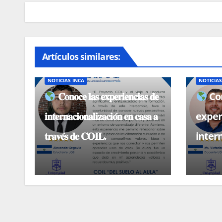
Artículos similares:
BECAS, CONVOCATORIAS
NOTICIAS
BECAS, 
NOTICIAS INCA
NOTICIAS
𝐂𝐨𝐧𝐨𝐜𝐞 𝐥𝐚𝐬 𝐞𝐱𝐩𝐞𝐫𝐢𝐞𝐧𝐜𝐢𝐚𝐬 𝐝𝐞
Con
𝐢𝐧𝐭𝐞𝐫𝐧𝐚𝐜𝐢𝐨𝐧𝐚𝐥𝐢𝐳𝐚𝐜𝐢𝐨́𝐧 𝐞𝐧 𝐜𝐚𝐬𝐚 𝐚
exper
𝐭𝐫𝐚𝐯𝐞́𝐬 𝐝𝐞 𝐂𝐎𝐈𝐋.
inter
casa 