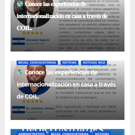
𝐂𝐨𝐧𝐨𝐜𝐞 𝐥𝐚𝐬 𝐞𝐱𝐩𝐞𝐫𝐢𝐞𝐧𝐜𝐢𝐚𝐬 𝐝𝐞
𝐢𝐧𝐭𝐞𝐫𝐧𝐚𝐜𝐢𝐨𝐧𝐚𝐥𝐢𝐳𝐚𝐜𝐢𝐨́𝐧 𝐞𝐧 𝐜𝐚𝐬𝐚 𝐚 𝐭𝐫𝐚𝐯𝐞́𝐬 𝐝𝐞
𝐂𝐎𝐈𝐋.
BECAS, CONVOCATORIAS
NOTICIAS
NOTICIAS INCA
Conoce las experiencias de
internacionalización en casa a través
de COIL.
ADMINISTRATIVO
BECAS, CONVOCATORIAS
NOTICIAS