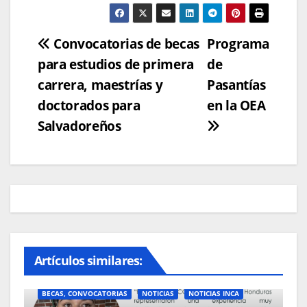
Navegación
Convocatorias de becas
Programa
para estudios de primera
de
de
carrera, maestrías y
Pasantías
entradas
doctorados para
en la OEA
Salvadoreños
Artículos similares:
BECAS, CONVOCATORIAS
NOTICIAS
NOTICIAS INCA