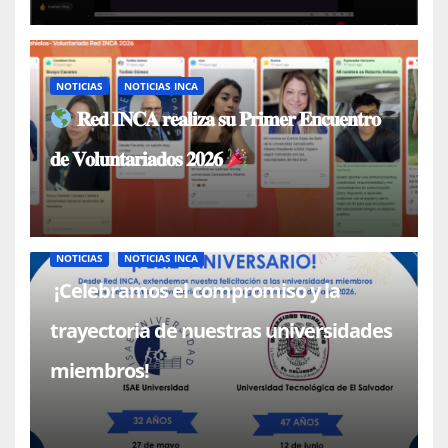
NOTICIAS
NOTICIAS INCA
𝐑𝐞𝐝 𝐈𝐍𝐂𝐀 𝐫𝐞𝐚𝐥𝐢𝐳𝐚 𝐬𝐮 𝐏𝐫𝐢𝐦𝐞𝐫 𝐄𝐧𝐜𝐮𝐞𝐧𝐭𝐫𝐨
𝐝𝐞 𝐕𝐨𝐥𝐮𝐧𝐭𝐚𝐫𝐢𝐚𝐝𝐨𝐬 𝟐𝟎𝟐𝟔
NOTICIAS
NOTICIAS INCA
¡Celebramos el compromiso y la
trayectoria de nuestras universidades
miembros!