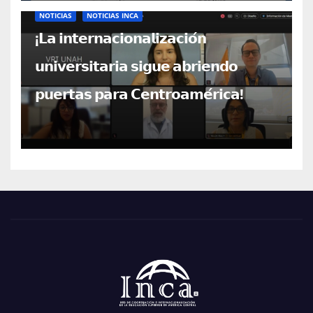
NOTICIAS
NOTICIAS INCA
¡𝗟𝗮 𝗶𝗻𝘁𝗲𝗿𝗻𝗮𝗰𝗶𝗼𝗻𝗮𝗹𝗶𝘇𝗮𝗰𝗶𝗼́𝗻
𝘂𝗻𝗶𝘃𝗲𝗿𝘀𝗶𝘁𝗮𝗿𝗶𝗮 𝘀𝗶𝗴𝘂𝗲 𝗮𝗯𝗿𝗶𝗲𝗻𝗱𝗼
𝗽𝘂𝗲𝗿𝘁𝗮𝘀 𝗽𝗮𝗿𝗮 𝗖𝗲𝗻𝘁𝗿𝗼𝗮𝗺𝗲́𝗿𝗶𝗰𝗮!