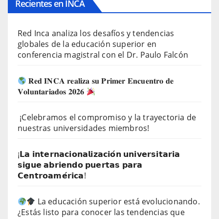
Recientes en INCA
Red Inca analiza los desafíos y tendencias
globales de la educación superior en
conferencia magistral con el Dr. Paulo Falcón
𝐑𝐞𝐝 𝐈𝐍𝐂𝐀 𝐫𝐞𝐚𝐥𝐢𝐳𝐚 𝐬𝐮 𝐏𝐫𝐢𝐦𝐞𝐫 𝐄𝐧𝐜𝐮𝐞𝐧𝐭𝐫𝐨 𝐝𝐞
𝐕𝐨𝐥𝐮𝐧𝐭𝐚𝐫𝐢𝐚𝐝𝐨𝐬 𝟐𝟎𝟐𝟔
¡Celebramos el compromiso y la trayectoria de
nuestras universidades miembros!
¡𝗟𝗮 𝗶𝗻𝘁𝗲𝗿𝗻𝗮𝗰𝗶𝗼𝗻𝗮𝗹𝗶𝘇𝗮𝗰𝗶𝗼́𝗻 𝘂𝗻𝗶𝘃𝗲𝗿𝘀𝗶𝘁𝗮𝗿𝗶𝗮
𝘀𝗶𝗴𝘂𝗲 𝗮𝗯𝗿𝗶𝗲𝗻𝗱𝗼 𝗽𝘂𝗲𝗿𝘁𝗮𝘀 𝗽𝗮𝗿𝗮
𝗖𝗲𝗻𝘁𝗿𝗼𝗮𝗺𝗲́𝗿𝗶𝗰𝗮!
La educación superior está evolucionando.
¿Estás listo para conocer las tendencias que