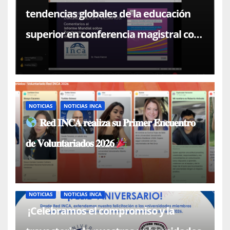
tendencias globales de la educación
superior en conferencia magistral con
el Dr. Paulo Falcón
NOTICIAS
NOTICIAS INCA
𝐑𝐞𝐝 𝐈𝐍𝐂𝐀 𝐫𝐞𝐚𝐥𝐢𝐳𝐚 𝐬𝐮 𝐏𝐫𝐢𝐦𝐞𝐫 𝐄𝐧𝐜𝐮𝐞𝐧𝐭𝐫𝐨
𝐝𝐞 𝐕𝐨𝐥𝐮𝐧𝐭𝐚𝐫𝐢𝐚𝐝𝐨𝐬 𝟐𝟎𝟐𝟔
NOTICIAS
NOTICIAS INCA
¡Celebramos el compromiso y la