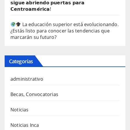
𝘀𝗶𝗴𝘂𝗲 𝗮𝗯𝗿𝗶𝗲𝗻𝗱𝗼 𝗽𝘂𝗲𝗿𝘁𝗮𝘀 𝗽𝗮𝗿𝗮
𝗖𝗲𝗻𝘁𝗿𝗼𝗮𝗺𝗲́𝗿𝗶𝗰𝗮!
La educación superior está evolucionando.
¿Estás listo para conocer las tendencias que
marcarán su futuro?
Categorías
administrativo
Becas, Convocatorias
Noticias
Noticias Inca