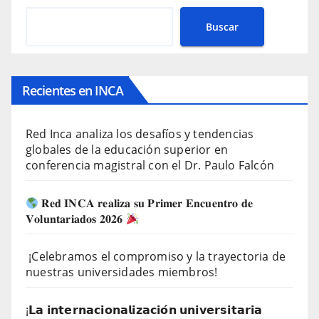
Buscar
Recientes en INCA
Red Inca analiza los desafíos y tendencias
globales de la educación superior en
conferencia magistral con el Dr. Paulo Falcón
𝐑𝐞𝐝 𝐈𝐍𝐂𝐀 𝐫𝐞𝐚𝐥𝐢𝐳𝐚 𝐬𝐮 𝐏𝐫𝐢𝐦𝐞𝐫 𝐄𝐧𝐜𝐮𝐞𝐧𝐭𝐫𝐨 𝐝𝐞
𝐕𝐨𝐥𝐮𝐧𝐭𝐚𝐫𝐢𝐚𝐝𝐨𝐬 𝟐𝟎𝟐𝟔
¡Celebramos el compromiso y la trayectoria de
nuestras universidades miembros!
¡𝗟𝗮 𝗶𝗻𝘁𝗲𝗿𝗻𝗮𝗰𝗶𝗼𝗻𝗮𝗹𝗶𝘇𝗮𝗰𝗶𝗼́𝗻 𝘂𝗻𝗶𝘃𝗲𝗿𝘀𝗶𝘁𝗮𝗿𝗶𝗮