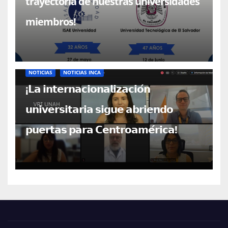
trayectoria de nuestras universidades
miembros!
NOTICIAS
NOTICIAS INCA
¡𝗟𝗮 𝗶𝗻𝘁𝗲𝗿𝗻𝗮𝗰𝗶𝗼𝗻𝗮𝗹𝗶𝘇𝗮𝗰𝗶𝗼́𝗻
𝘂𝗻𝗶𝘃𝗲𝗿𝘀𝗶𝘁𝗮𝗿𝗶𝗮 𝘀𝗶𝗴𝘂𝗲 𝗮𝗯𝗿𝗶𝗲𝗻𝗱𝗼
𝗽𝘂𝗲𝗿𝘁𝗮𝘀 𝗽𝗮𝗿𝗮 𝗖𝗲𝗻𝘁𝗿𝗼𝗮𝗺𝗲́𝗿𝗶𝗰𝗮!