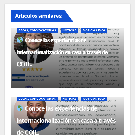
Artículos similares:
BECAS, CONVOCATORIAS
NOTICIAS
NOTICIAS INCA
𝐂𝐨𝐧𝐨𝐜𝐞 𝐥𝐚𝐬 𝐞𝐱𝐩𝐞𝐫𝐢𝐞𝐧𝐜𝐢𝐚𝐬 𝐝𝐞
𝐢𝐧𝐭𝐞𝐫𝐧𝐚𝐜𝐢𝐨𝐧𝐚𝐥𝐢𝐳𝐚𝐜𝐢𝐨́𝐧 𝐞𝐧 𝐜𝐚𝐬𝐚 𝐚 𝐭𝐫𝐚𝐯𝐞́𝐬 𝐝𝐞
𝐂𝐎𝐈𝐋.
BECAS, CONVOCATORIAS
NOTICIAS
NOTICIAS INCA
Conoce las experiencias de
internacionalización en casa a través
de COIL.