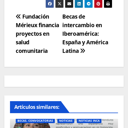
Navegación
Fundación
Becas de
Mérieux financia
intercambio en
de
proyectos en
Iberoamérica:
entradas
salud
España y América
comunitaria
Latina
Artículos similares:
BECAS, CONVOCATORIAS
NOTICIAS
NOTICIAS INCA