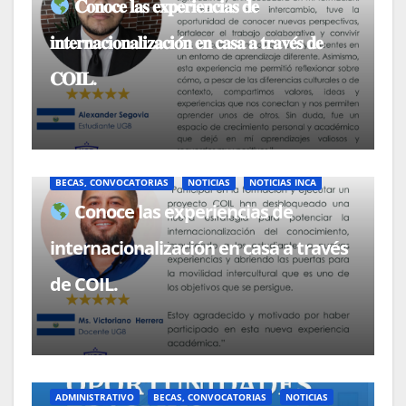
𝐂𝐨𝐧𝐨𝐜𝐞 𝐥𝐚𝐬 𝐞𝐱𝐩𝐞𝐫𝐢𝐞𝐧𝐜𝐢𝐚𝐬 𝐝𝐞
𝐢𝐧𝐭𝐞𝐫𝐧𝐚𝐜𝐢𝐨𝐧𝐚𝐥𝐢𝐳𝐚𝐜𝐢𝐨́𝐧 𝐞𝐧 𝐜𝐚𝐬𝐚 𝐚 𝐭𝐫𝐚𝐯𝐞́𝐬 𝐝𝐞
𝐂𝐎𝐈𝐋.
BECAS, CONVOCATORIAS
NOTICIAS
NOTICIAS INCA
Conoce las experiencias de
internacionalización en casa a través
de COIL.
ADMINISTRATIVO
BECAS, CONVOCATORIAS
NOTICIAS