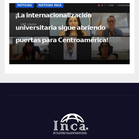
NOTICIAS
NOTICIAS INCA
¡𝗟𝗮 𝗶𝗻𝘁𝗲𝗿𝗻𝗮𝗰𝗶𝗼𝗻𝗮𝗹𝗶𝘇𝗮𝗰𝗶𝗼́𝗻
𝘂𝗻𝗶𝘃𝗲𝗿𝘀𝗶𝘁𝗮𝗿𝗶𝗮 𝘀𝗶𝗴𝘂𝗲 𝗮𝗯𝗿𝗶𝗲𝗻𝗱𝗼
𝗽𝘂𝗲𝗿𝘁𝗮𝘀 𝗽𝗮𝗿𝗮 𝗖𝗲𝗻𝘁𝗿𝗼𝗮𝗺𝗲́𝗿𝗶𝗰𝗮!