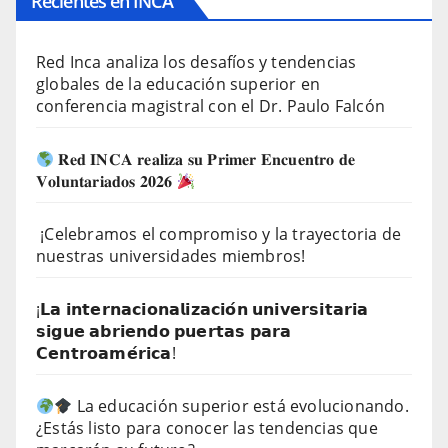
Recientes en INCA
Red Inca analiza los desafíos y tendencias
globales de la educación superior en
conferencia magistral con el Dr. Paulo Falcón
𝐑𝐞𝐝 𝐈𝐍𝐂𝐀 𝐫𝐞𝐚𝐥𝐢𝐳𝐚 𝐬𝐮 𝐏𝐫𝐢𝐦𝐞𝐫 𝐄𝐧𝐜𝐮𝐞𝐧𝐭𝐫𝐨 𝐝𝐞
𝐕𝐨𝐥𝐮𝐧𝐭𝐚𝐫𝐢𝐚𝐝𝐨𝐬 𝟐𝟎𝟐𝟔
¡Celebramos el compromiso y la trayectoria de
nuestras universidades miembros!
¡𝗟𝗮 𝗶𝗻𝘁𝗲𝗿𝗻𝗮𝗰𝗶𝗼𝗻𝗮𝗹𝗶𝘇𝗮𝗰𝗶𝗼́𝗻 𝘂𝗻𝗶𝘃𝗲𝗿𝘀𝗶𝘁𝗮𝗿𝗶𝗮
𝘀𝗶𝗴𝘂𝗲 𝗮𝗯𝗿𝗶𝗲𝗻𝗱𝗼 𝗽𝘂𝗲𝗿𝘁𝗮𝘀 𝗽𝗮𝗿𝗮
𝗖𝗲𝗻𝘁𝗿𝗼𝗮𝗺𝗲́𝗿𝗶𝗰𝗮!
La educación superior está evolucionando.
¿Estás listo para conocer las tendencias que