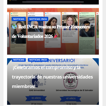
NOTICIAS
NOTICIAS INCA
𝐑𝐞𝐝 𝐈𝐍𝐂𝐀 𝐫𝐞𝐚𝐥𝐢𝐳𝐚 𝐬𝐮 𝐏𝐫𝐢𝐦𝐞𝐫 𝐄𝐧𝐜𝐮𝐞𝐧𝐭𝐫𝐨
𝐝𝐞 𝐕𝐨𝐥𝐮𝐧𝐭𝐚𝐫𝐢𝐚𝐝𝐨𝐬 𝟐𝟎𝟐𝟔
NOTICIAS
NOTICIAS INCA
¡Celebramos el compromiso y la
trayectoria de nuestras universidades
miembros!