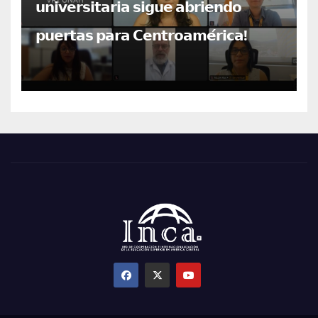
𝘂𝗻𝗶𝘃𝗲𝗿𝘀𝗶𝘁𝗮𝗿𝗶𝗮 𝘀𝗶𝗴𝘂𝗲 𝗮𝗯𝗿𝗶𝗲𝗻𝗱𝗼
𝗽𝘂𝗲𝗿𝘁𝗮𝘀 𝗽𝗮𝗿𝗮 𝗖𝗲𝗻𝘁𝗿𝗼𝗮𝗺𝗲́𝗿𝗶𝗰𝗮!