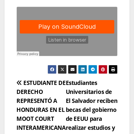
Navegación
ESTUDIANTE DE
Estudiantes
DERECHO
Universitarios de
de
REPRESENTÓ A
El Salvador reciben
entradas
HONDURAS EN EL
becas del gobierno
MOOT COURT
de EEUU para
INTERAMERICANA
realizar estudios y