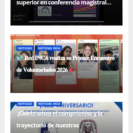
superior en conferencia magistral
con el Dr. Paulo Falcón
NOTICIAS
NOTICIAS INCA
𝐑𝐞𝐝 𝐈𝐍𝐂𝐀 𝐫𝐞𝐚𝐥𝐢𝐳𝐚 𝐬𝐮 𝐏𝐫𝐢𝐦𝐞𝐫 𝐄𝐧𝐜𝐮𝐞𝐧𝐭𝐫𝐨
𝐝𝐞 𝐕𝐨𝐥𝐮𝐧𝐭𝐚𝐫𝐢𝐚𝐝𝐨𝐬 𝟐𝟎𝟐𝟔
NOTICIAS
NOTICIAS INCA
¡Celebramos el compromiso y la
trayectoria de nuestras