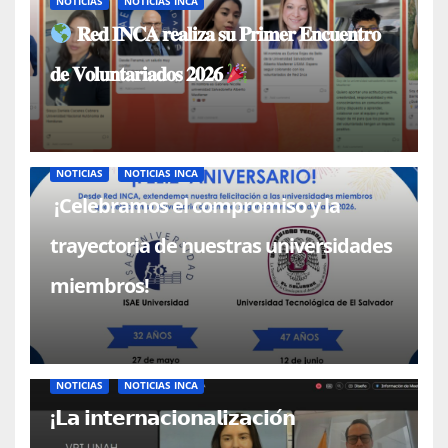
NOTICIAS
NOTICIAS INCA
𝐑𝐞𝐝 𝐈𝐍𝐂𝐀 𝐫𝐞𝐚𝐥𝐢𝐳𝐚 𝐬𝐮 𝐏𝐫𝐢𝐦𝐞𝐫 𝐄𝐧𝐜𝐮𝐞𝐧𝐭𝐫𝐨
𝐝𝐞 𝐕𝐨𝐥𝐮𝐧𝐭𝐚𝐫𝐢𝐚𝐝𝐨𝐬 𝟐𝟎𝟐𝟔
NOTICIAS
NOTICIAS INCA
¡Celebramos el compromiso y la
trayectoria de nuestras universidades
miembros!
NOTICIAS
NOTICIAS INCA
¡𝗟𝗮 𝗶𝗻𝘁𝗲𝗿𝗻𝗮𝗰𝗶𝗼𝗻𝗮𝗹𝗶𝘇𝗮𝗰𝗶𝗼́𝗻