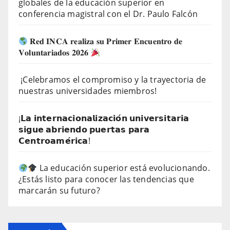
globales de la educación superior en
conferencia magistral con el Dr. Paulo Falcón
𝐑𝐞𝐝 𝐈𝐍𝐂𝐀 𝐫𝐞𝐚𝐥𝐢𝐳𝐚 𝐬𝐮 𝐏𝐫𝐢𝐦𝐞𝐫 𝐄𝐧𝐜𝐮𝐞𝐧𝐭𝐫𝐨 𝐝𝐞
𝐕𝐨𝐥𝐮𝐧𝐭𝐚𝐫𝐢𝐚𝐝𝐨𝐬 𝟐𝟎𝟐𝟔
¡Celebramos el compromiso y la trayectoria de
nuestras universidades miembros!
¡𝗟𝗮 𝗶𝗻𝘁𝗲𝗿𝗻𝗮𝗰𝗶𝗼𝗻𝗮𝗹𝗶𝘇𝗮𝗰𝗶𝗼́𝗻 𝘂𝗻𝗶𝘃𝗲𝗿𝘀𝗶𝘁𝗮𝗿𝗶𝗮
𝘀𝗶𝗴𝘂𝗲 𝗮𝗯𝗿𝗶𝗲𝗻𝗱𝗼 𝗽𝘂𝗲𝗿𝘁𝗮𝘀 𝗽𝗮𝗿𝗮
𝗖𝗲𝗻𝘁𝗿𝗼𝗮𝗺𝗲́𝗿𝗶𝗰𝗮!
La educación superior está evolucionando.
¿Estás listo para conocer las tendencias que
marcarán su futuro?