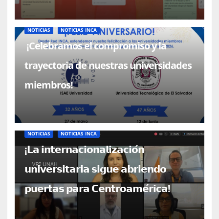
NOTICIAS
NOTICIAS INCA
¡Celebramos el compromiso y la
trayectoria de nuestras universidades
miembros!
NOTICIAS
NOTICIAS INCA
¡𝗟𝗮 𝗶𝗻𝘁𝗲𝗿𝗻𝗮𝗰𝗶𝗼𝗻𝗮𝗹𝗶𝘇𝗮𝗰𝗶𝗼́𝗻
𝘂𝗻𝗶𝘃𝗲𝗿𝘀𝗶𝘁𝗮𝗿𝗶𝗮 𝘀𝗶𝗴𝘂𝗲 𝗮𝗯𝗿𝗶𝗲𝗻𝗱𝗼
𝗽𝘂𝗲𝗿𝘁𝗮𝘀 𝗽𝗮𝗿𝗮 𝗖𝗲𝗻𝘁𝗿𝗼𝗮𝗺𝗲́𝗿𝗶𝗰𝗮!