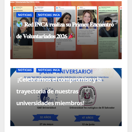
NOTICIAS
NOTICIAS INCA
𝐑𝐞𝐝 𝐈𝐍𝐂𝐀 𝐫𝐞𝐚𝐥𝐢𝐳𝐚 𝐬𝐮 𝐏𝐫𝐢𝐦𝐞𝐫 𝐄𝐧𝐜𝐮𝐞𝐧𝐭𝐫𝐨
𝐝𝐞 𝐕𝐨𝐥𝐮𝐧𝐭𝐚𝐫𝐢𝐚𝐝𝐨𝐬 𝟐𝟎𝟐𝟔
NOTICIAS
NOTICIAS INCA
¡Celebramos el compromiso y la
trayectoria de nuestras
universidades miembros!