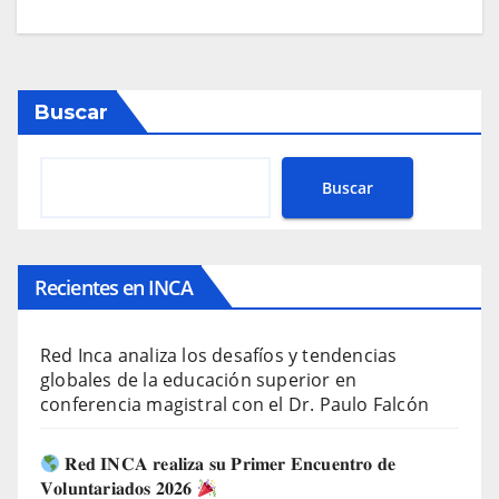
Buscar
Buscar
Recientes en INCA
Red Inca analiza los desafíos y tendencias
globales de la educación superior en
conferencia magistral con el Dr. Paulo Falcón
𝐑𝐞𝐝 𝐈𝐍𝐂𝐀 𝐫𝐞𝐚𝐥𝐢𝐳𝐚 𝐬𝐮 𝐏𝐫𝐢𝐦𝐞𝐫 𝐄𝐧𝐜𝐮𝐞𝐧𝐭𝐫𝐨 𝐝𝐞
𝐕𝐨𝐥𝐮𝐧𝐭𝐚𝐫𝐢𝐚𝐝𝐨𝐬 𝟐𝟎𝟐𝟔