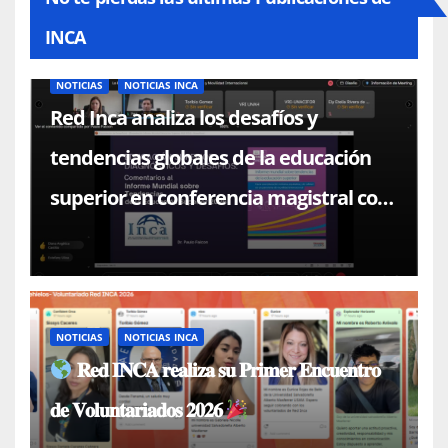
INCA
NOTICIAS
NOTICIAS INCA
Red Inca analiza los desafíos y
tendencias globales de la educación
superior en conferencia magistral con
el Dr. Paulo Falcón
NOTICIAS
NOTICIAS INCA
𝐑𝐞𝐝 𝐈𝐍𝐂𝐀 𝐫𝐞𝐚𝐥𝐢𝐳𝐚 𝐬𝐮 𝐏𝐫𝐢𝐦𝐞𝐫 𝐄𝐧𝐜𝐮𝐞𝐧𝐭𝐫𝐨
𝐝𝐞 𝐕𝐨𝐥𝐮𝐧𝐭𝐚𝐫𝐢𝐚𝐝𝐨𝐬 𝟐𝟎𝟐𝟔