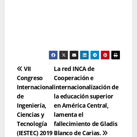
Navegación
VII
La red INCA de
Congreso
Cooperación e
de
Internacional
internacionalización de
entradas
de
la educación superior
Ingeniería,
en América Central,
Ciencias y
lamenta el
Tecnología
fallecimiento de Gladis
(IESTEC) 2019
Blanco de Carias.