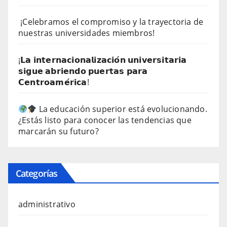
¡Celebramos el compromiso y la trayectoria de
nuestras universidades miembros!
¡𝗟𝗮 𝗶𝗻𝘁𝗲𝗿𝗻𝗮𝗰𝗶𝗼𝗻𝗮𝗹𝗶𝘇𝗮𝗰𝗶𝗼́𝗻 𝘂𝗻𝗶𝘃𝗲𝗿𝘀𝗶𝘁𝗮𝗿𝗶𝗮
𝘀𝗶𝗴𝘂𝗲 𝗮𝗯𝗿𝗶𝗲𝗻𝗱𝗼 𝗽𝘂𝗲𝗿𝘁𝗮𝘀 𝗽𝗮𝗿𝗮
𝗖𝗲𝗻𝘁𝗿𝗼𝗮𝗺𝗲́𝗿𝗶𝗰𝗮!
La educación superior está evolucionando.
¿Estás listo para conocer las tendencias que
marcarán su futuro?
Categorías
administrativo