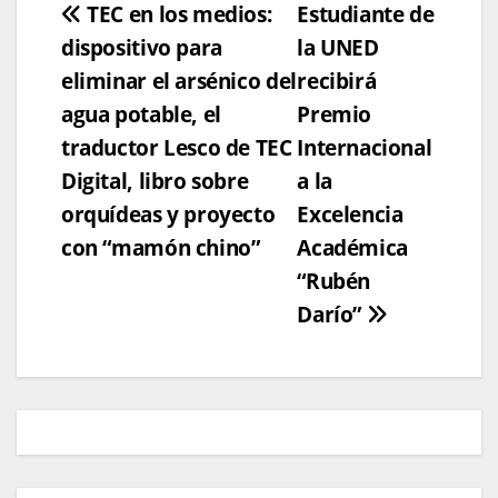
Navegación
TEC en los medios:
Estudiante de
dispositivo para
la UNED
de
eliminar el arsénico del
recibirá
entradas
agua potable, el
Premio
traductor Lesco de TEC
Internacional
Digital, libro sobre
a la
orquídeas y proyecto
Excelencia
con “mamón chino”
Académica
“Rubén
Darío”