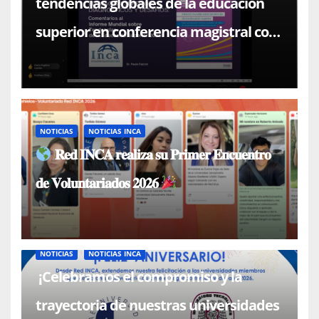
tendencias globales de la educación
superior en conferencia magistral con
el Dr. Paulo Falcón
NOTICIAS
NOTICIAS INCA
𝐑𝐞𝐝 𝐈𝐍𝐂𝐀 𝐫𝐞𝐚𝐥𝐢𝐳𝐚 𝐬𝐮 𝐏𝐫𝐢𝐦𝐞𝐫 𝐄𝐧𝐜𝐮𝐞𝐧𝐭𝐫𝐨
𝐝𝐞 𝐕𝐨𝐥𝐮𝐧𝐭𝐚𝐫𝐢𝐚𝐝𝐨𝐬 𝟐𝟎𝟐𝟔
NOTICIAS
NOTICIAS INCA
¡Celebramos el compromiso y la
trayectoria de nuestras universidades