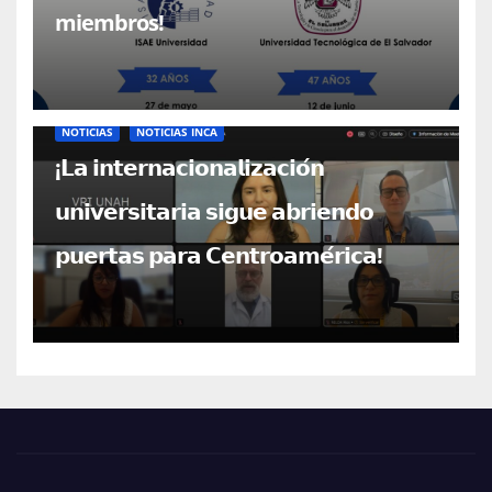
miembros!
NOTICIAS
NOTICIAS INCA
¡𝗟𝗮 𝗶𝗻𝘁𝗲𝗿𝗻𝗮𝗰𝗶𝗼𝗻𝗮𝗹𝗶𝘇𝗮𝗰𝗶𝗼́𝗻
𝘂𝗻𝗶𝘃𝗲𝗿𝘀𝗶𝘁𝗮𝗿𝗶𝗮 𝘀𝗶𝗴𝘂𝗲 𝗮𝗯𝗿𝗶𝗲𝗻𝗱𝗼
𝗽𝘂𝗲𝗿𝘁𝗮𝘀 𝗽𝗮𝗿𝗮 𝗖𝗲𝗻𝘁𝗿𝗼𝗮𝗺𝗲́𝗿𝗶𝗰𝗮!