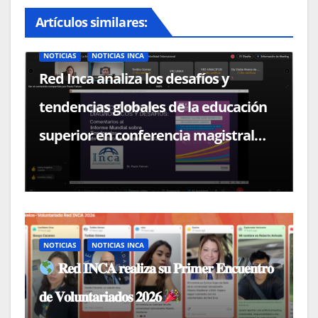
Artículos similares:
NOTICIAS
NOTICIAS INCA
Red Inca analiza los desafíos y
tendencias globales de la educación
superior en conferencia magistral
con el Dr. Paulo Falcón
NOTICIAS
NOTICIAS INCA
𝐑𝐞𝐝 𝐈𝐍𝐂𝐀 𝐫𝐞𝐚𝐥𝐢𝐳𝐚 𝐬𝐮 𝐏𝐫𝐢𝐦𝐞𝐫 𝐄𝐧𝐜𝐮𝐞𝐧𝐭𝐫𝐨
𝐝𝐞 𝐕𝐨𝐥𝐮𝐧𝐭𝐚𝐫𝐢𝐚𝐝𝐨𝐬 𝟐𝟎𝟐𝟔