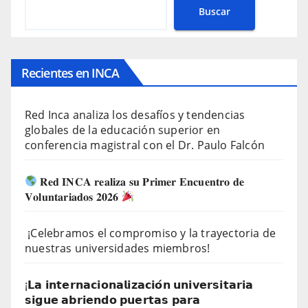
Buscar
Recientes en INCA
Red Inca analiza los desafíos y tendencias
globales de la educación superior en
conferencia magistral con el Dr. Paulo Falcón
𝐑𝐞𝐝 𝐈𝐍𝐂𝐀 𝐫𝐞𝐚𝐥𝐢𝐳𝐚 𝐬𝐮 𝐏𝐫𝐢𝐦𝐞𝐫 𝐄𝐧𝐜𝐮𝐞𝐧𝐭𝐫𝐨 𝐝𝐞
𝐕𝐨𝐥𝐮𝐧𝐭𝐚𝐫𝐢𝐚𝐝𝐨𝐬 𝟐𝟎𝟐𝟔
¡Celebramos el compromiso y la trayectoria de
nuestras universidades miembros!
¡𝗟𝗮 𝗶𝗻𝘁𝗲𝗿𝗻𝗮𝗰𝗶𝗼𝗻𝗮𝗹𝗶𝘇𝗮𝗰𝗶𝗼́𝗻 𝘂𝗻𝗶𝘃𝗲𝗿𝘀𝗶𝘁𝗮𝗿𝗶𝗮
𝘀𝗶𝗴𝘂𝗲 𝗮𝗯𝗿𝗶𝗲𝗻𝗱𝗼 𝗽𝘂𝗲𝗿𝘁𝗮𝘀 𝗽𝗮𝗿𝗮