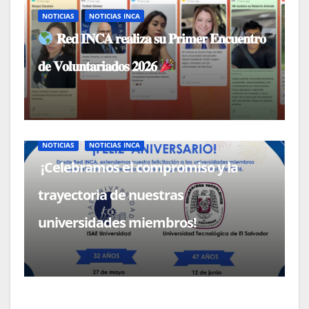
NOTICIAS
NOTICIAS INCA
𝐑𝐞𝐝 𝐈𝐍𝐂𝐀 𝐫𝐞𝐚𝐥𝐢𝐳𝐚 𝐬𝐮 𝐏𝐫𝐢𝐦𝐞𝐫 𝐄𝐧𝐜𝐮𝐞𝐧𝐭𝐫𝐨
𝐝𝐞 𝐕𝐨𝐥𝐮𝐧𝐭𝐚𝐫𝐢𝐚𝐝𝐨𝐬 𝟐𝟎𝟐𝟔
NOTICIAS
NOTICIAS INCA
¡Celebramos el compromiso y la
trayectoria de nuestras
universidades miembros!