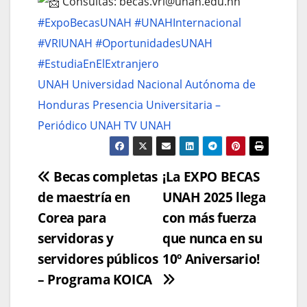
Consultas: becas.vri@unah.edu.hn
#ExpoBecasUNAH
#UNAHInternacional
#VRIUNAH
#OportunidadesUNAH
#EstudiaEnElExtranjero
UNAH Universidad Nacional Autónoma de
Honduras
Presencia Universitaria –
Periódico UNAH
TV UNAH
Navegación
Becas completas
¡La EXPO BECAS
de maestría en
UNAH 2025 llega
de
Corea para
con más fuerza
entradas
servidoras y
que nunca en su
servidores públicos
10º Aniversario!
– Programa KOICA