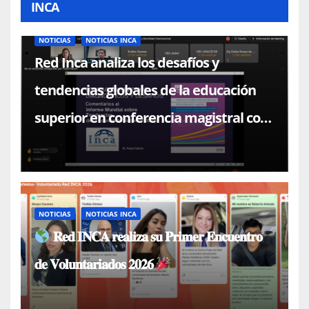
INCA
NOTICIAS
NOTICIAS INCA
Red Inca analiza los desafíos y
tendencias globales de la educación
superior en conferencia magistral con
el Dr. Paulo Falcón
NOTICIAS
NOTICIAS INCA
𝐑𝐞𝐝 𝐈𝐍𝐂𝐀 𝐫𝐞𝐚𝐥𝐢𝐳𝐚 𝐬𝐮 𝐏𝐫𝐢𝐦𝐞𝐫 𝐄𝐧𝐜𝐮𝐞𝐧𝐭𝐫𝐨
𝐝𝐞 𝐕𝐨𝐥𝐮𝐧𝐭𝐚𝐫𝐢𝐚𝐝𝐨𝐬 𝟐𝟎𝟐𝟔