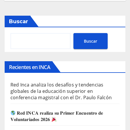
Buscar
Buscar
Recientes en INCA
Red Inca analiza los desafíos y tendencias
globales de la educación superior en
conferencia magistral con el Dr. Paulo Falcón
𝐑𝐞𝐝 𝐈𝐍𝐂𝐀 𝐫𝐞𝐚𝐥𝐢𝐳𝐚 𝐬𝐮 𝐏𝐫𝐢𝐦𝐞𝐫 𝐄𝐧𝐜𝐮𝐞𝐧𝐭𝐫𝐨 𝐝𝐞
𝐕𝐨𝐥𝐮𝐧𝐭𝐚𝐫𝐢𝐚𝐝𝐨𝐬 𝟐𝟎𝟐𝟔