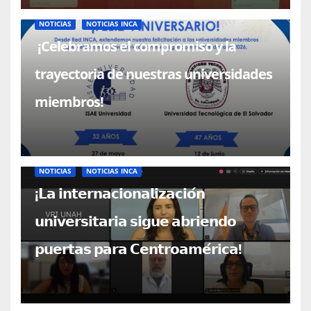
NOTICIAS
NOTICIAS INCA
¡Celebramos el compromiso y la
trayectoria de nuestras universidades
miembros!
NOTICIAS
NOTICIAS INCA
¡𝗟𝗮 𝗶𝗻𝘁𝗲𝗿𝗻𝗮𝗰𝗶𝗼𝗻𝗮𝗹𝗶𝘇𝗮𝗰𝗶𝗼́𝗻
𝘂𝗻𝗶𝘃𝗲𝗿𝘀𝗶𝘁𝗮𝗿𝗶𝗮 𝘀𝗶𝗴𝘂𝗲 𝗮𝗯𝗿𝗶𝗲𝗻𝗱𝗼
𝗽𝘂𝗲𝗿𝘁𝗮𝘀 𝗽𝗮𝗿𝗮 𝗖𝗲𝗻𝘁𝗿𝗼𝗮𝗺𝗲́𝗿𝗶𝗰𝗮!