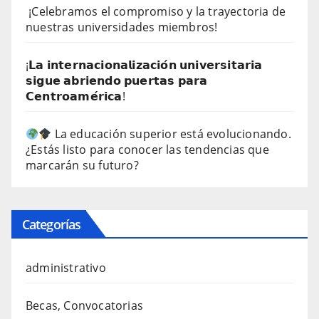
¡Celebramos el compromiso y la trayectoria de
nuestras universidades miembros!
¡𝗟𝗮 𝗶𝗻𝘁𝗲𝗿𝗻𝗮𝗰𝗶𝗼𝗻𝗮𝗹𝗶𝘇𝗮𝗰𝗶𝗼́𝗻 𝘂𝗻𝗶𝘃𝗲𝗿𝘀𝗶𝘁𝗮𝗿𝗶𝗮
𝘀𝗶𝗴𝘂𝗲 𝗮𝗯𝗿𝗶𝗲𝗻𝗱𝗼 𝗽𝘂𝗲𝗿𝘁𝗮𝘀 𝗽𝗮𝗿𝗮
𝗖𝗲𝗻𝘁𝗿𝗼𝗮𝗺𝗲́𝗿𝗶𝗰𝗮!
La educación superior está evolucionando.
¿Estás listo para conocer las tendencias que
marcarán su futuro?
Categorías
administrativo
Becas, Convocatorias