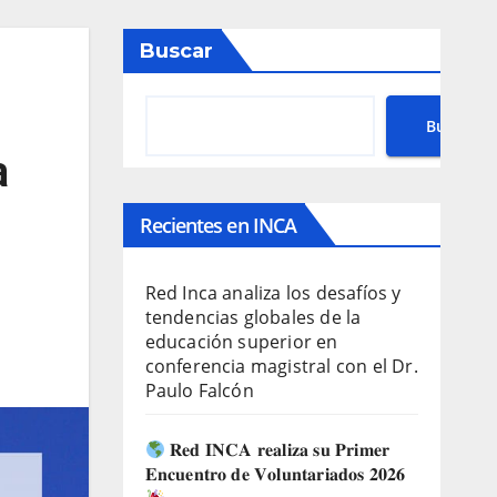
Buscar
Buscar
a
Recientes en INCA
Red Inca analiza los desafíos y
tendencias globales de la
educación superior en
conferencia magistral con el Dr.
Paulo Falcón
𝐑𝐞𝐝 𝐈𝐍𝐂𝐀 𝐫𝐞𝐚𝐥𝐢𝐳𝐚 𝐬𝐮 𝐏𝐫𝐢𝐦𝐞𝐫
𝐄𝐧𝐜𝐮𝐞𝐧𝐭𝐫𝐨 𝐝𝐞 𝐕𝐨𝐥𝐮𝐧𝐭𝐚𝐫𝐢𝐚𝐝𝐨𝐬 𝟐𝟎𝟐𝟔