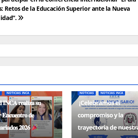
: Retos de la Educación Superior ante la Nueva
idad”.
S
NOTICIAS INCA
NOTICIAS
NOTICIAS INCA
 𝐈𝐍𝐂𝐀 𝐫𝐞𝐚𝐥𝐢𝐳𝐚 𝐬𝐮
¡Celebramos el
 𝐄𝐧𝐜𝐮𝐞𝐧𝐭𝐫𝐨 𝐝𝐞
compromiso y la
𝐚𝐫𝐢𝐚𝐝𝐨𝐬 𝟐𝟎𝟐𝟔
trayectoria de nuestr