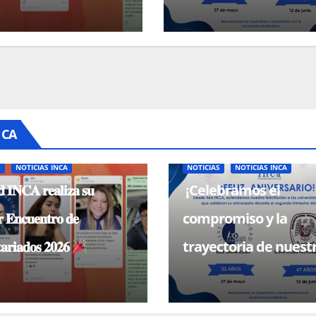
universidades miemb
NCA
S
NOTICIAS INCA
NOTICIAS
NOTICIAS INCA
 𝐈𝐍𝐂𝐀 𝐫𝐞𝐚𝐥𝐢𝐳𝐚 𝐬𝐮
¡Celebramos el
 𝐄𝐧𝐜𝐮𝐞𝐧𝐭𝐫𝐨 𝐝𝐞
compromiso y la
𝐚𝐫𝐢𝐚𝐝𝐨𝐬 𝟐𝟎𝟐𝟔
trayectoria de nuest
universidades miem