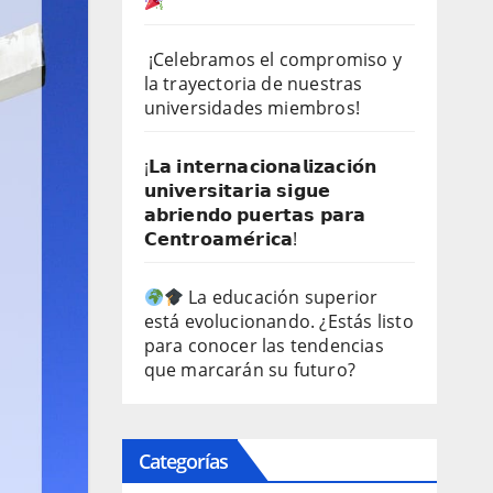
¡Celebramos el compromiso y
la trayectoria de nuestras
universidades miembros!
¡𝗟𝗮 𝗶𝗻𝘁𝗲𝗿𝗻𝗮𝗰𝗶𝗼𝗻𝗮𝗹𝗶𝘇𝗮𝗰𝗶𝗼́𝗻
𝘂𝗻𝗶𝘃𝗲𝗿𝘀𝗶𝘁𝗮𝗿𝗶𝗮 𝘀𝗶𝗴𝘂𝗲
𝗮𝗯𝗿𝗶𝗲𝗻𝗱𝗼 𝗽𝘂𝗲𝗿𝘁𝗮𝘀 𝗽𝗮𝗿𝗮
𝗖𝗲𝗻𝘁𝗿𝗼𝗮𝗺𝗲́𝗿𝗶𝗰𝗮!
La educación superior
está evolucionando. ¿Estás listo
para conocer las tendencias
que marcarán su futuro?
Categorías