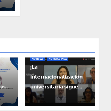
ros!
NOTICIAS
NOTICIAS INCA
¡𝗟𝗮
𝗶𝗻𝘁𝗲𝗿𝗻𝗮𝗰𝗶𝗼𝗻𝗮𝗹𝗶𝘇𝗮𝗰𝗶𝗼́𝗻
ras
𝘂𝗻𝗶𝘃𝗲𝗿𝘀𝗶𝘁𝗮𝗿𝗶𝗮 𝘀𝗶𝗴𝘂𝗲
bros!
𝗮𝗯𝗿𝗶𝗲𝗻𝗱𝗼 𝗽𝘂𝗲𝗿𝘁𝗮𝘀 𝗽𝗮𝗿𝗮
𝗖𝗲𝗻𝘁𝗿𝗼𝗮𝗺𝗲́𝗿𝗶𝗰𝗮!