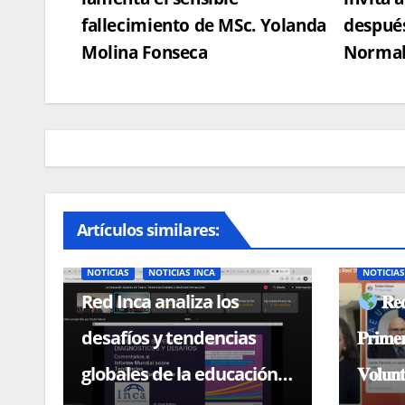
de
fallecimiento de MSc. Yolanda
después
entradas
Molina Fonseca
Normal
Artículos similares:
NOTICIAS
NOTICIAS INCA
NOTICIA
Red Inca analiza los
𝐑𝐞𝐝
desafíos y tendencias
𝐏𝐫𝐢𝐦𝐞
globales de la educación
𝐕𝐨𝐥𝐮𝐧𝐭