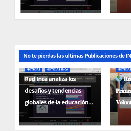
superior en conferencia
magistral con el Dr. Paulo
Falcón
No te pierdas las ultimas Publicaciones de I
NOTICIAS
NOTICIAS INCA
NOTICIA
Red Inca analiza los
𝐑𝐞𝐝
desafíos y tendencias
𝐏𝐫𝐢𝐦𝐞
globales de la educación
𝐕𝐨𝐥𝐮𝐧
superior en conferencia
magistral con el Dr. Paulo