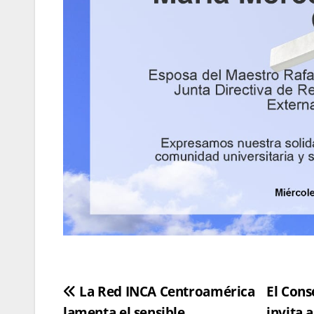
Navegación
La Red INCA Centroamérica
El Cons
lamenta el sensible
invita 