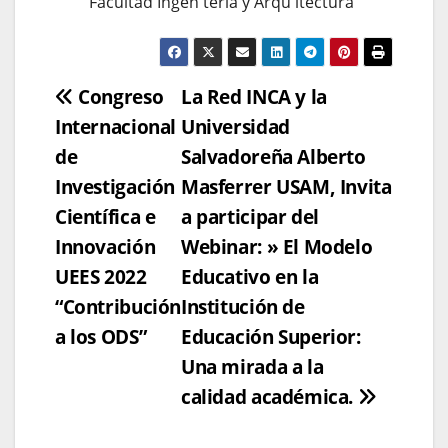
Navegación
Congreso
La Red INCA y la
Internacional
Universidad
de
de
Salvadoreña Alberto
entradas
Investigación
Masferrer USAM, Invita
Científica e
a participar del
Innovación
Webinar: » El Modelo
UEES 2022
Educativo en la
“Contribución
Institución de
a los ODS”
Educación Superior:
Una mirada a la
calidad académica.