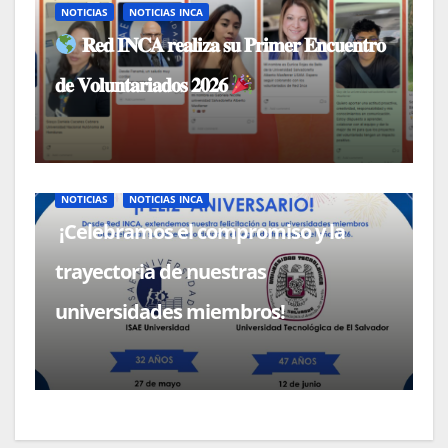
NOTICIAS
NOTICIAS INCA
𝐑𝐞𝐝 𝐈𝐍𝐂𝐀 𝐫𝐞𝐚𝐥𝐢𝐳𝐚 𝐬𝐮 𝐏𝐫𝐢𝐦𝐞𝐫 𝐄𝐧𝐜𝐮𝐞𝐧𝐭𝐫𝐨
𝐝𝐞 𝐕𝐨𝐥𝐮𝐧𝐭𝐚𝐫𝐢𝐚𝐝𝐨𝐬 𝟐𝟎𝟐𝟔
NOTICIAS
NOTICIAS INCA
¡Celebramos el compromiso y la
trayectoria de nuestras
universidades miembros!