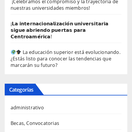
¡Celebramos el compromiso y la trayectoria de
nuestras universidades miembros!
¡𝗟𝗮 𝗶𝗻𝘁𝗲𝗿𝗻𝗮𝗰𝗶𝗼𝗻𝗮𝗹𝗶𝘇𝗮𝗰𝗶𝗼́𝗻 𝘂𝗻𝗶𝘃𝗲𝗿𝘀𝗶𝘁𝗮𝗿𝗶𝗮
𝘀𝗶𝗴𝘂𝗲 𝗮𝗯𝗿𝗶𝗲𝗻𝗱𝗼 𝗽𝘂𝗲𝗿𝘁𝗮𝘀 𝗽𝗮𝗿𝗮
𝗖𝗲𝗻𝘁𝗿𝗼𝗮𝗺𝗲́𝗿𝗶𝗰𝗮!
La educación superior está evolucionando.
¿Estás listo para conocer las tendencias que
marcarán su futuro?
Categorías
administrativo
Becas, Convocatorias