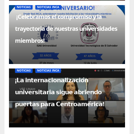
NOTICIAS
NOTICIAS INCA
¡Celebramos el compromiso y la
trayectoria de nuestras universidades
miembros!
NOTICIAS
NOTICIAS INCA
¡𝗟𝗮 𝗶𝗻𝘁𝗲𝗿𝗻𝗮𝗰𝗶𝗼𝗻𝗮𝗹𝗶𝘇𝗮𝗰𝗶𝗼́𝗻
𝘂𝗻𝗶𝘃𝗲𝗿𝘀𝗶𝘁𝗮𝗿𝗶𝗮 𝘀𝗶𝗴𝘂𝗲 𝗮𝗯𝗿𝗶𝗲𝗻𝗱𝗼
𝗽𝘂𝗲𝗿𝘁𝗮𝘀 𝗽𝗮𝗿𝗮 𝗖𝗲𝗻𝘁𝗿𝗼𝗮𝗺𝗲́𝗿𝗶𝗰𝗮!