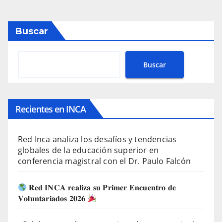
Buscar
Buscar
Recientes en INCA
Red Inca analiza los desafíos y tendencias
globales de la educación superior en
conferencia magistral con el Dr. Paulo Falcón
𝐑𝐞𝐝 𝐈𝐍𝐂𝐀 𝐫𝐞𝐚𝐥𝐢𝐳𝐚 𝐬𝐮 𝐏𝐫𝐢𝐦𝐞𝐫 𝐄𝐧𝐜𝐮𝐞𝐧𝐭𝐫𝐨 𝐝𝐞
𝐕𝐨𝐥𝐮𝐧𝐭𝐚𝐫𝐢𝐚𝐝𝐨𝐬 𝟐𝟎𝟐𝟔