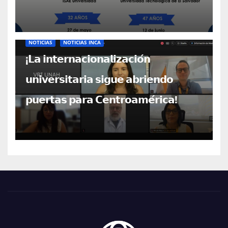
NOTICIAS
NOTICIAS INCA
¡𝗟𝗮 𝗶𝗻𝘁𝗲𝗿𝗻𝗮𝗰𝗶𝗼𝗻𝗮𝗹𝗶𝘇𝗮𝗰𝗶𝗼́𝗻
𝘂𝗻𝗶𝘃𝗲𝗿𝘀𝗶𝘁𝗮𝗿𝗶𝗮 𝘀𝗶𝗴𝘂𝗲 𝗮𝗯𝗿𝗶𝗲𝗻𝗱𝗼
𝗽𝘂𝗲𝗿𝘁𝗮𝘀 𝗽𝗮𝗿𝗮 𝗖𝗲𝗻𝘁𝗿𝗼𝗮𝗺𝗲́𝗿𝗶𝗰𝗮!