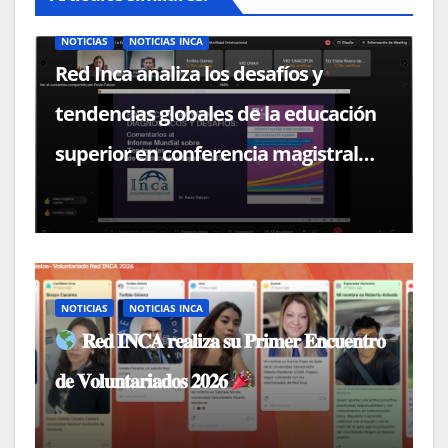
NOTICIAS
NOTICIAS INCA
Red Inca analiza los desafíos y
tendencias globales de la educación
superior en conferencia magistral
con el Dr. Paulo Falcón
NOTICIAS
NOTICIAS INCA
𝐑𝐞𝐝 𝐈𝐍𝐂𝐀 𝐫𝐞𝐚𝐥𝐢𝐳𝐚 𝐬𝐮 𝐏𝐫𝐢𝐦𝐞𝐫 𝐄𝐧𝐜𝐮𝐞𝐧𝐭𝐫𝐨
𝐝𝐞 𝐕𝐨𝐥𝐮𝐧𝐭𝐚𝐫𝐢𝐚𝐝𝐨𝐬 𝟐𝟎𝟐𝟔