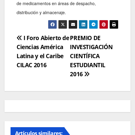
de medicamentos en áreas de despacho,
distribución y almacenaje.
Navegación
I Foro Abierto de
PREMIO DE
Ciencias América
INVESTIGACIÓN
de
Latina y el Caribe
CIENTÍFICA
entradas
CILAC 2016
ESTUDIANTIL
2016
Artículos similares: