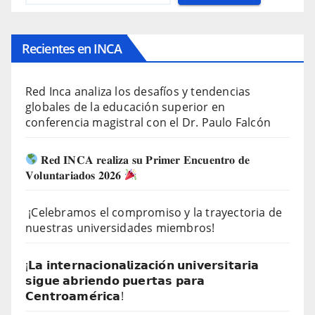
Recientes en INCA
Red Inca analiza los desafíos y tendencias
globales de la educación superior en
conferencia magistral con el Dr. Paulo Falcón
𝐑𝐞𝐝 𝐈𝐍𝐂𝐀 𝐫𝐞𝐚𝐥𝐢𝐳𝐚 𝐬𝐮 𝐏𝐫𝐢𝐦𝐞𝐫 𝐄𝐧𝐜𝐮𝐞𝐧𝐭𝐫𝐨 𝐝𝐞
𝐕𝐨𝐥𝐮𝐧𝐭𝐚𝐫𝐢𝐚𝐝𝐨𝐬 𝟐𝟎𝟐𝟔
¡Celebramos el compromiso y la trayectoria de
nuestras universidades miembros!
¡𝗟𝗮 𝗶𝗻𝘁𝗲𝗿𝗻𝗮𝗰𝗶𝗼𝗻𝗮𝗹𝗶𝘇𝗮𝗰𝗶𝗼́𝗻 𝘂𝗻𝗶𝘃𝗲𝗿𝘀𝗶𝘁𝗮𝗿𝗶𝗮
𝘀𝗶𝗴𝘂𝗲 𝗮𝗯𝗿𝗶𝗲𝗻𝗱𝗼 𝗽𝘂𝗲𝗿𝘁𝗮𝘀 𝗽𝗮𝗿𝗮
𝗖𝗲𝗻𝘁𝗿𝗼𝗮𝗺𝗲́𝗿𝗶𝗰𝗮!