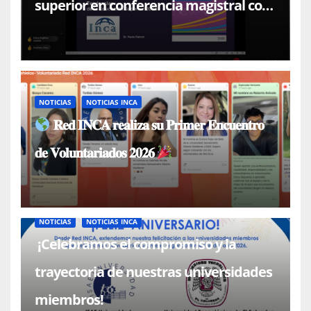
superior en conferencia magistral con
el Dr. Paulo Falcón
NOTICIAS
NOTICIAS INCA
𝐑𝐞𝐝 𝐈𝐍𝐂𝐀 𝐫𝐞𝐚𝐥𝐢𝐳𝐚 𝐬𝐮 𝐏𝐫𝐢𝐦𝐞𝐫 𝐄𝐧𝐜𝐮𝐞𝐧𝐭𝐫𝐨
𝐝𝐞 𝐕𝐨𝐥𝐮𝐧𝐭𝐚𝐫𝐢𝐚𝐝𝐨𝐬 𝟐𝟎𝟐𝟔
NOTICIAS
NOTICIAS INCA
¡Celebramos el compromiso y la
trayectoria de nuestras universidades
miembros!