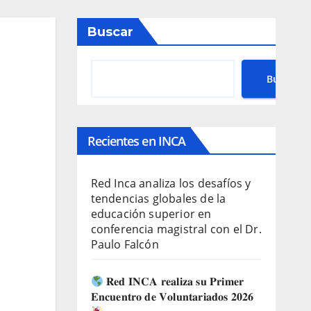
Buscar
Buscar
Recientes en INCA
Red Inca analiza los desafíos y
tendencias globales de la
educación superior en
conferencia magistral con el Dr.
Paulo Falcón
𝐑𝐞𝐝 𝐈𝐍𝐂𝐀 𝐫𝐞𝐚𝐥𝐢𝐳𝐚 𝐬𝐮 𝐏𝐫𝐢𝐦𝐞𝐫
𝐄𝐧𝐜𝐮𝐞𝐧𝐭𝐫𝐨 𝐝𝐞 𝐕𝐨𝐥𝐮𝐧𝐭𝐚𝐫𝐢𝐚𝐝𝐨𝐬 𝟐𝟎𝟐𝟔