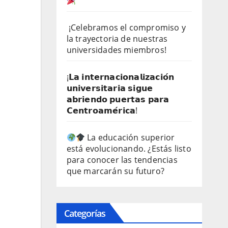
¡Celebramos el compromiso y
la trayectoria de nuestras
universidades miembros!
¡𝗟𝗮 𝗶𝗻𝘁𝗲𝗿𝗻𝗮𝗰𝗶𝗼𝗻𝗮𝗹𝗶𝘇𝗮𝗰𝗶𝗼́𝗻
𝘂𝗻𝗶𝘃𝗲𝗿𝘀𝗶𝘁𝗮𝗿𝗶𝗮 𝘀𝗶𝗴𝘂𝗲
𝗮𝗯𝗿𝗶𝗲𝗻𝗱𝗼 𝗽𝘂𝗲𝗿𝘁𝗮𝘀 𝗽𝗮𝗿𝗮
𝗖𝗲𝗻𝘁𝗿𝗼𝗮𝗺𝗲́𝗿𝗶𝗰𝗮!
La educación superior
está evolucionando. ¿Estás listo
para conocer las tendencias
que marcarán su futuro?
Categorías