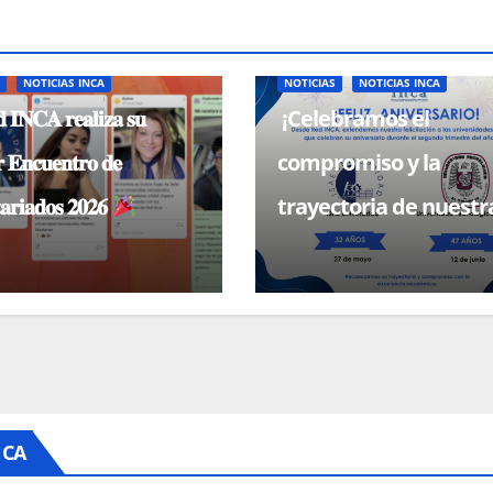
S
NOTICIAS INCA
NOTICIAS
NOTICIAS INCA
 𝐈𝐍𝐂𝐀 𝐫𝐞𝐚𝐥𝐢𝐳𝐚 𝐬𝐮
¡Celebramos el
 𝐄𝐧𝐜𝐮𝐞𝐧𝐭𝐫𝐨 𝐝𝐞
compromiso y la
𝐚𝐫𝐢𝐚𝐝𝐨𝐬 𝟐𝟎𝟐𝟔
trayectoria de nuestr
universidades miemb
NCA