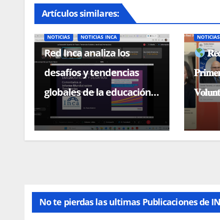
Artículos similares:
NOTICIAS
NOTICIAS INCA
NOTICIA
Red Inca analiza los
𝐑𝐞𝐝
desafíos y tendencias
𝐏𝐫𝐢𝐦𝐞
globales de la educación
𝐕𝐨𝐥𝐮𝐧𝐭
superior en conferencia
magistral con el Dr. Paulo
Falcón
No te pierdas las ultimas Publicaciones de I