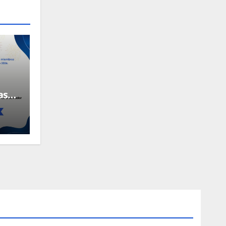
as
ros!