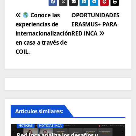
Navegación
Conoce las
OPORTUNIDADES
experiencias de
ERASMUS+ PARA
de
internacionalización
RED INCA
entradas
en casa a través de
COIL.
Artículos similares:
NOTICIAS
NOTICIAS INCA
Red Inca analiza los desafíos y