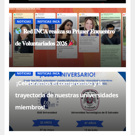
NOTICIAS
NOTICIAS INCA
𝐑𝐞𝐝 𝐈𝐍𝐂𝐀 𝐫𝐞𝐚𝐥𝐢𝐳𝐚 𝐬𝐮 𝐏𝐫𝐢𝐦𝐞𝐫 𝐄𝐧𝐜𝐮𝐞𝐧𝐭𝐫𝐨
𝐝𝐞 𝐕𝐨𝐥𝐮𝐧𝐭𝐚𝐫𝐢𝐚𝐝𝐨𝐬 𝟐𝟎𝟐𝟔
NOTICIAS
NOTICIAS INCA
¡Celebramos el compromiso y la
trayectoria de nuestras universidades
miembros!