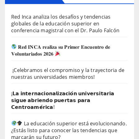
Red Inca analiza los desafíos y tendencias
globales de la educación superior en
conferencia magistral con el Dr. Paulo Falcón
𝐑𝐞𝐝 𝐈𝐍𝐂𝐀 𝐫𝐞𝐚𝐥𝐢𝐳𝐚 𝐬𝐮 𝐏𝐫𝐢𝐦𝐞𝐫 𝐄𝐧𝐜𝐮𝐞𝐧𝐭𝐫𝐨 𝐝𝐞
𝐕𝐨𝐥𝐮𝐧𝐭𝐚𝐫𝐢𝐚𝐝𝐨𝐬 𝟐𝟎𝟐𝟔
¡Celebramos el compromiso y la trayectoria de
nuestras universidades miembros!
¡𝗟𝗮 𝗶𝗻𝘁𝗲𝗿𝗻𝗮𝗰𝗶𝗼𝗻𝗮𝗹𝗶𝘇𝗮𝗰𝗶𝗼́𝗻 𝘂𝗻𝗶𝘃𝗲𝗿𝘀𝗶𝘁𝗮𝗿𝗶𝗮
𝘀𝗶𝗴𝘂𝗲 𝗮𝗯𝗿𝗶𝗲𝗻𝗱𝗼 𝗽𝘂𝗲𝗿𝘁𝗮𝘀 𝗽𝗮𝗿𝗮
𝗖𝗲𝗻𝘁𝗿𝗼𝗮𝗺𝗲́𝗿𝗶𝗰𝗮!
La educación superior está evolucionando.
¿Estás listo para conocer las tendencias que
marcarán su futuro?