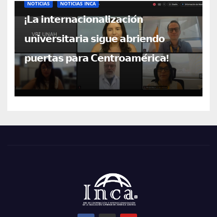
NOTICIAS
NOTICIAS INCA
¡𝗟𝗮 𝗶𝗻𝘁𝗲𝗿𝗻𝗮𝗰𝗶𝗼𝗻𝗮𝗹𝗶𝘇𝗮𝗰𝗶𝗼́𝗻
𝘂𝗻𝗶𝘃𝗲𝗿𝘀𝗶𝘁𝗮𝗿𝗶𝗮 𝘀𝗶𝗴𝘂𝗲 𝗮𝗯𝗿𝗶𝗲𝗻𝗱𝗼
𝗽𝘂𝗲𝗿𝘁𝗮𝘀 𝗽𝗮𝗿𝗮 𝗖𝗲𝗻𝘁𝗿𝗼𝗮𝗺𝗲́𝗿𝗶𝗰𝗮!