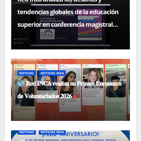
tendencias globales de la educación
superior en conferencia magistral
con el Dr. Paulo Falcón
NOTICIAS
NOTICIAS INCA
𝐑𝐞𝐝 𝐈𝐍𝐂𝐀 𝐫𝐞𝐚𝐥𝐢𝐳𝐚 𝐬𝐮 𝐏𝐫𝐢𝐦𝐞𝐫 𝐄𝐧𝐜𝐮𝐞𝐧𝐭𝐫𝐨
𝐝𝐞 𝐕𝐨𝐥𝐮𝐧𝐭𝐚𝐫𝐢𝐚𝐝𝐨𝐬 𝟐𝟎𝟐𝟔
NOTICIAS
NOTICIAS INCA