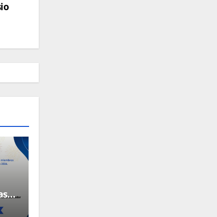
io
as
ros!