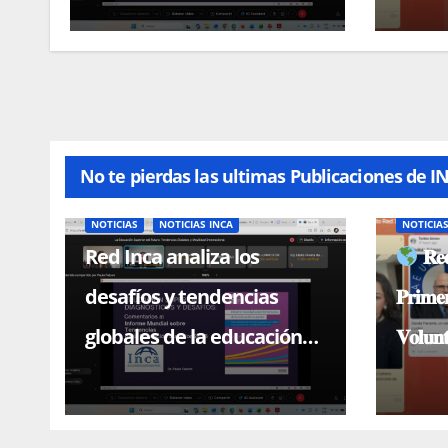
magistral con el Dr. Paulo
Falcón
No te pierdas las ultimas Publicaciones de I
NOTICIAS
NOTICIAS INCA
NOTICIA
Red Inca analiza los
𝐑𝐞𝐝
desafíos y tendencias
𝐏𝐫𝐢𝐦𝐞
globales de la educación
𝐕𝐨𝐥𝐮𝐧
superior en conferencia
magistral con el Dr. Paulo