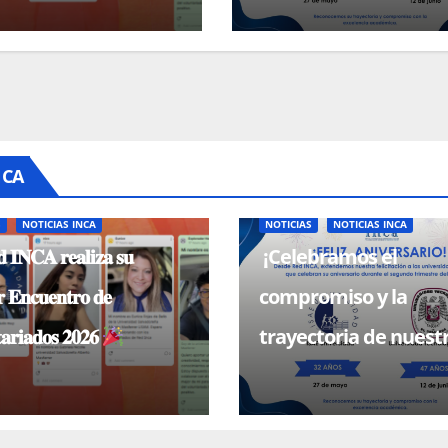
NCA
S
NOTICIAS INCA
NOTICIAS
NOTICIAS INCA
 𝐈𝐍𝐂𝐀 𝐫𝐞𝐚𝐥𝐢𝐳𝐚 𝐬𝐮
¡Celebramos el
 𝐄𝐧𝐜𝐮𝐞𝐧𝐭𝐫𝐨 𝐝𝐞
compromiso y la
𝐚𝐫𝐢𝐚𝐝𝐨𝐬 𝟐𝟎𝟐𝟔
trayectoria de nuest
universidades miem