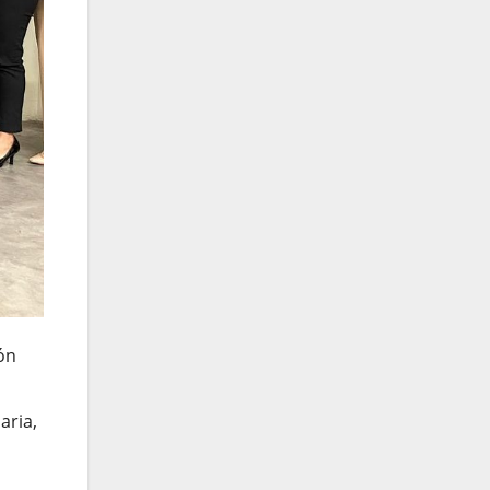
ón
aria,