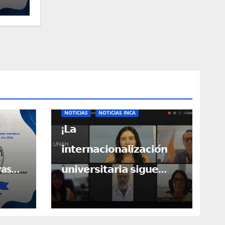
NOTICIAS
NOTICIAS INCA
¡𝗟𝗮
𝗶𝗻𝘁𝗲𝗿𝗻𝗮𝗰𝗶𝗼𝗻𝗮𝗹𝗶𝘇𝗮𝗰𝗶𝗼́𝗻
ras
𝘂𝗻𝗶𝘃𝗲𝗿𝘀𝗶𝘁𝗮𝗿𝗶𝗮 𝘀𝗶𝗴𝘂𝗲
bros!
𝗮𝗯𝗿𝗶𝗲𝗻𝗱𝗼 𝗽𝘂𝗲𝗿𝘁𝗮𝘀 𝗽𝗮𝗿𝗮
𝗖𝗲𝗻𝘁𝗿𝗼𝗮𝗺𝗲́𝗿𝗶𝗰𝗮!