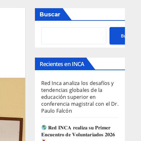
Buscar
Buscar
Recientes en INCA
Red Inca analiza los desafíos y
tendencias globales de la
educación superior en
conferencia magistral con el Dr.
Paulo Falcón
𝐑𝐞𝐝 𝐈𝐍𝐂𝐀 𝐫𝐞𝐚𝐥𝐢𝐳𝐚 𝐬𝐮 𝐏𝐫𝐢𝐦𝐞𝐫
𝐄𝐧𝐜𝐮𝐞𝐧𝐭𝐫𝐨 𝐝𝐞 𝐕𝐨𝐥𝐮𝐧𝐭𝐚𝐫𝐢𝐚𝐝𝐨𝐬 𝟐𝟎𝟐𝟔