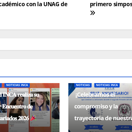
académico con la UNAG de
primero simpos
S
NOTICIAS INCA
NOTICIAS
NOTICIAS INCA
 𝐈𝐍𝐂𝐀 𝐫𝐞𝐚𝐥𝐢𝐳𝐚 𝐬𝐮
¡Celebramos el
 𝐄𝐧𝐜𝐮𝐞𝐧𝐭𝐫𝐨 𝐝𝐞
compromiso y la
𝐚𝐫𝐢𝐚𝐝𝐨𝐬 𝟐𝟎𝟐𝟔
trayectoria de nuestr
universidades miemb