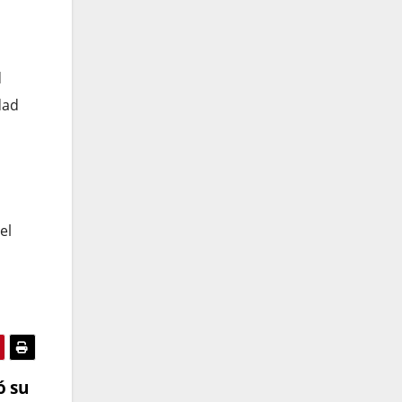
d
dad
el
ó su