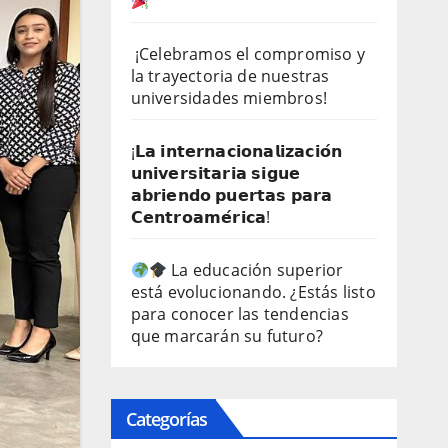
¡Celebramos el compromiso y
la trayectoria de nuestras
universidades miembros!
¡𝗟𝗮 𝗶𝗻𝘁𝗲𝗿𝗻𝗮𝗰𝗶𝗼𝗻𝗮𝗹𝗶𝘇𝗮𝗰𝗶𝗼́𝗻
𝘂𝗻𝗶𝘃𝗲𝗿𝘀𝗶𝘁𝗮𝗿𝗶𝗮 𝘀𝗶𝗴𝘂𝗲
𝗮𝗯𝗿𝗶𝗲𝗻𝗱𝗼 𝗽𝘂𝗲𝗿𝘁𝗮𝘀 𝗽𝗮𝗿𝗮
𝗖𝗲𝗻𝘁𝗿𝗼𝗮𝗺𝗲́𝗿𝗶𝗰𝗮!
La educación superior
está evolucionando. ¿Estás listo
para conocer las tendencias
que marcarán su futuro?
Categorías