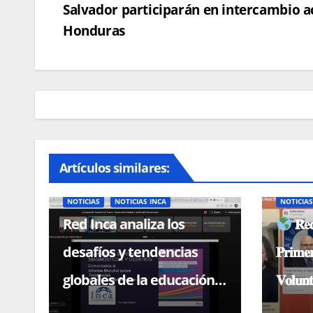
Salvador participarán en intercambio 
de
Honduras
entradas
Artículos similares:
NOTICIAS
NOTICIAS INCA
NOTICIA
Red Inca analiza los
𝐑𝐞𝐝
desafíos y tendencias
𝐏𝐫𝐢𝐦𝐞
globales de la educación
𝐕𝐨𝐥𝐮𝐧𝐭
superior en conferencia