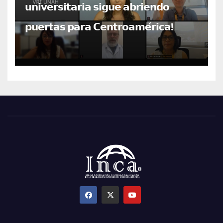
𝘂𝗻𝗶𝘃𝗲𝗿𝘀𝗶𝘁𝗮𝗿𝗶𝗮 𝘀𝗶𝗴𝘂𝗲 𝗮𝗯𝗿𝗶𝗲𝗻𝗱𝗼
𝗽𝘂𝗲𝗿𝘁𝗮𝘀 𝗽𝗮𝗿𝗮 𝗖𝗲𝗻𝘁𝗿𝗼𝗮𝗺𝗲́𝗿𝗶𝗰𝗮!