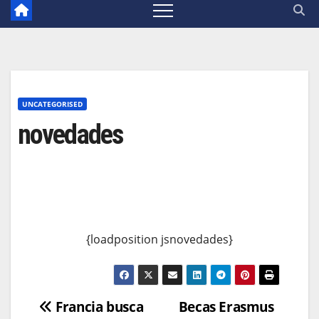
UNCATEGORISED
novedades
{loadposition jsnovedades}
Navegación
Francia busca
Becas Erasmus