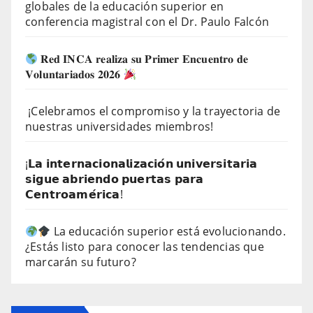
globales de la educación superior en
conferencia magistral con el Dr. Paulo Falcón
𝐑𝐞𝐝 𝐈𝐍𝐂𝐀 𝐫𝐞𝐚𝐥𝐢𝐳𝐚 𝐬𝐮 𝐏𝐫𝐢𝐦𝐞𝐫 𝐄𝐧𝐜𝐮𝐞𝐧𝐭𝐫𝐨 𝐝𝐞
𝐕𝐨𝐥𝐮𝐧𝐭𝐚𝐫𝐢𝐚𝐝𝐨𝐬 𝟐𝟎𝟐𝟔
¡Celebramos el compromiso y la trayectoria de
nuestras universidades miembros!
¡𝗟𝗮 𝗶𝗻𝘁𝗲𝗿𝗻𝗮𝗰𝗶𝗼𝗻𝗮𝗹𝗶𝘇𝗮𝗰𝗶𝗼́𝗻 𝘂𝗻𝗶𝘃𝗲𝗿𝘀𝗶𝘁𝗮𝗿𝗶𝗮
𝘀𝗶𝗴𝘂𝗲 𝗮𝗯𝗿𝗶𝗲𝗻𝗱𝗼 𝗽𝘂𝗲𝗿𝘁𝗮𝘀 𝗽𝗮𝗿𝗮
𝗖𝗲𝗻𝘁𝗿𝗼𝗮𝗺𝗲́𝗿𝗶𝗰𝗮!
La educación superior está evolucionando.
¿Estás listo para conocer las tendencias que
marcarán su futuro?