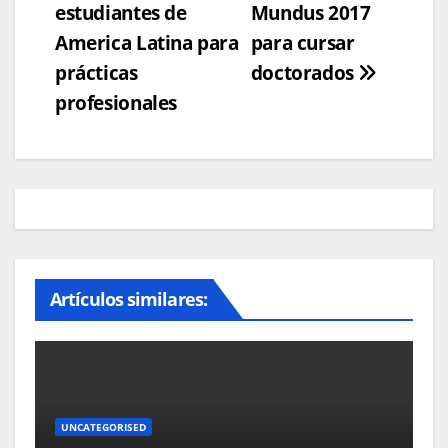
estudiantes de
Mundus 2017
de
America Latina para
para cursar
entradas
prácticas
doctorados
profesionales
Artículos similares:
UNCATEGORISED