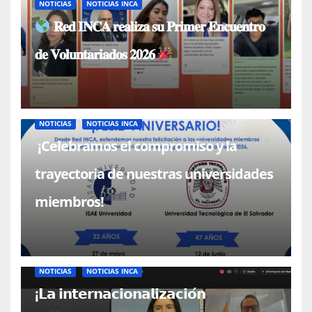
NOTICIAS
NOTICIAS INCA
𝐑𝐞𝐝 𝐈𝐍𝐂𝐀 𝐫𝐞𝐚𝐥𝐢𝐳𝐚 𝐬𝐮 𝐏𝐫𝐢𝐦𝐞𝐫 𝐄𝐧𝐜𝐮𝐞𝐧𝐭𝐫𝐨
𝐝𝐞 𝐕𝐨𝐥𝐮𝐧𝐭𝐚𝐫𝐢𝐚𝐝𝐨𝐬 𝟐𝟎𝟐𝟔
NOTICIAS
NOTICIAS INCA
¡Celebramos el compromiso y la
trayectoria de nuestras universidades
miembros!
NOTICIAS
NOTICIAS INCA
¡𝗟𝗮 𝗶𝗻𝘁𝗲𝗿𝗻𝗮𝗰𝗶𝗼𝗻𝗮𝗹𝗶𝘇𝗮𝗰𝗶𝗼́𝗻